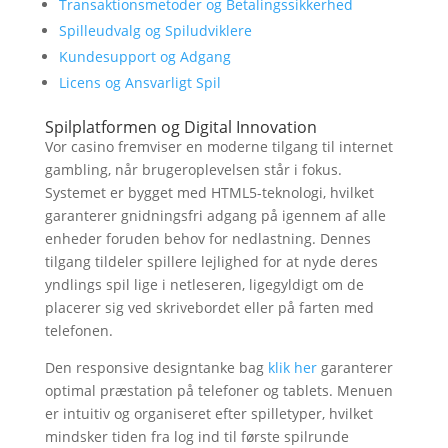
Transaktionsmetoder og Betalingssikkerhed
Spilleudvalg og Spiludviklere
Kundesupport og Adgang
Licens og Ansvarligt Spil
Spilplatformen og Digital Innovation
Vor casino fremviser en moderne tilgang til internet
gambling, når brugeroplevelsen står i fokus.
Systemet er bygget med HTML5-teknologi, hvilket
garanterer gnidningsfri adgang på igennem af alle
enheder foruden behov for nedlastning. Dennes
tilgang tildeler spillere lejlighed for at nyde deres
yndlings spil lige i netleseren, ligegyldigt om de
placerer sig ved skrivebordet eller på farten med
telefonen.
Den responsive designtanke bag
klik her
garanterer
optimal præstation på telefoner og tablets. Menuen
er intuitiv og organiseret efter spilletyper, hvilket
mindsker tiden fra log ind til første spilrunde