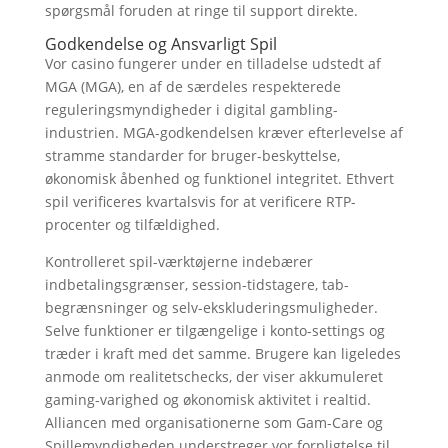
spørgsmål foruden at ringe til support direkte.
Godkendelse og Ansvarligt Spil
Vor casino fungerer under en tilladelse udstedt af
MGA (MGA), en af de særdeles respekterede
reguleringsmyndigheder i digital gambling-
industrien. MGA-godkendelsen kræver efterlevelse af
stramme standarder for bruger-beskyttelse,
økonomisk åbenhed og funktionel integritet. Ethvert
spil verificeres kvartalsvis for at verificere RTP-
procenter og tilfældighed.
Kontrolleret spil-værktøjerne indebærer
indbetalingsgrænser, session-tidstagere, tab-
begrænsninger og selv-ekskluderingsmuligheder.
Selve funktioner er tilgængelige i konto-settings og
træder i kraft med det samme. Brugere kan ligeledes
anmode om realitetschecks, der viser akkumuleret
gaming-varighed og økonomisk aktivitet i realtid.
Alliancen med organisationerne som Gam-Care og
Spillemyndigheden understreger vor forpligtelse til