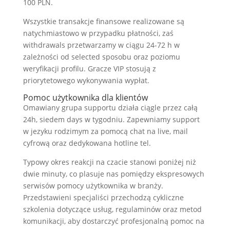
100 PLN.
Wszystkie transakcje finansowe realizowane są
natychmiastowo w przypadku płatności, zaś
withdrawals przetwarzamy w ciągu 24-72 h w
zależności od selected sposobu oraz poziomu
weryfikacji profilu. Gracze VIP stosują z
priorytetowego wykonywania wypłat.
Pomoc użytkownika dla klientów
Omawiany grupa supportu działa ciągle przez całą
24h, siedem days w tygodniu. Zapewniamy support
w jezyku rodzimym za pomocą chat na live, mail
cyfrową oraz dedykowana hotline tel.
Typowy okres reakcji na czacie stanowi poniżej niż
dwie minuty, co plasuje nas pomiędzy ekspresowych
serwisów pomocy użytkownika w branży.
Przedstawieni specjaliści przechodzą cykliczne
szkolenia dotyczące usług, regulaminów oraz metod
komunikacji, aby dostarczyć profesjonalną pomoc na