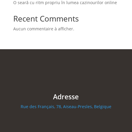
O seară cu ritm propriu în lumea cazinourilor online
Recent Comments
Aucun commentaire à afficher.
Adresse
Rue des Français, 78, Aiseau-Presles, Belgique