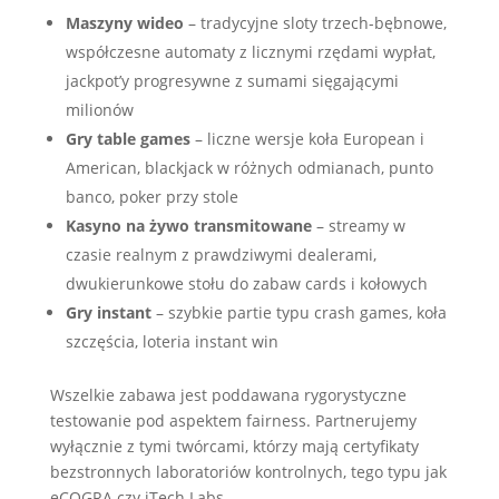
Maszyny wideo
– tradycyjne sloty trzech-bębnowe,
współczesne automaty z licznymi rzędami wypłat,
jackpot’y progresywne z sumami sięgającymi
milionów
Gry table games
– liczne wersje koła European i
American, blackjack w różnych odmianach, punto
banco, poker przy stole
Kasyno na żywo transmitowane
– streamy w
czasie realnym z prawdziwymi dealerami,
dwukierunkowe stołu do zabaw cards i kołowych
Gry instant
– szybkie partie typu crash games, koła
szczęścia, loteria instant win
Wszelkie zabawa jest poddawana rygorystyczne
testowanie pod aspektem fairness. Partnerujemy
wyłącznie z tymi twórcami, którzy mają certyfikaty
bezstronnych laboratoriów kontrolnych, tego typu jak
eCOGRA czy iTech Labs.