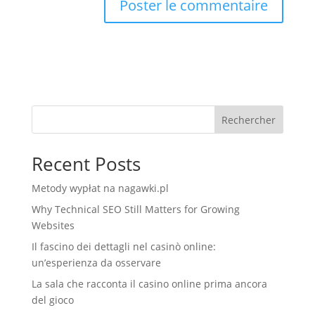
Rechercher
Recent Posts
Metody wypłat na nagawki.pl
Why Technical SEO Still Matters for Growing
Websites
Il fascino dei dettagli nel casinò online:
un’esperienza da osservare
La sala che racconta il casino online prima ancora
del gioco