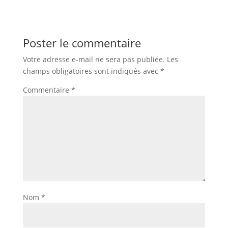
Poster le commentaire
Votre adresse e-mail ne sera pas publiée.
Les
champs obligatoires sont indiqués avec
*
Commentaire
*
Nom
*