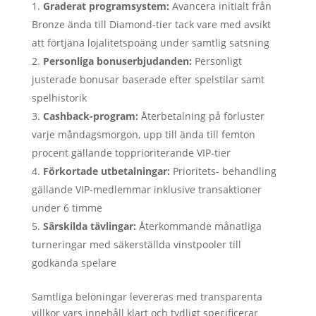
Graderat programsystem:
Avancera initialt från
Bronze ända till Diamond-tier tack vare med avsikt
att förtjäna lojalitetspoäng under samtlig satsning
Personliga bonuserbjudanden:
Personligt
justerade bonusar baserade efter spelstilar samt
spelhistorik
Cashback-program:
Återbetalning på förluster
varje måndagsmorgon, upp till ända till femton
procent gällande topprioriterande VIP-tier
Förkortade utbetalningar:
Prioritets- behandling
gällande VIP-medlemmar inklusive transaktioner
under 6 timme
Särskilda tävlingar:
Återkommande månatliga
turneringar med säkerställda vinstpooler till
godkända spelare
Samtliga belöningar levereras med transparenta
villkor vars innehåll klart och tydligt specificerar