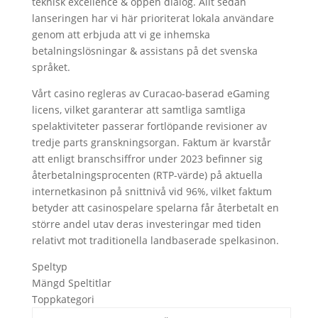
teknisk excellence & öppen dialog. Allt sedan
lanseringen har vi här prioriterat lokala användare
genom att erbjuda att vi ge inhemska
betalningslösningar & assistans på det svenska
språket.
Vårt casino regleras av Curacao-baserad eGaming
licens, vilket garanterar att samtliga samtliga
spelaktiviteter passerar fortlöpande revisioner av
tredje parts granskningsorgan. Faktum är kvarstår
att enligt branschsiffror under 2023 befinner sig
återbetalningsprocenten (RTP-värde) på aktuella
internetkasinon på snittnivå vid 96%, vilket faktum
betyder att casinospelare spelarna får återbetalt en
större andel utav deras investeringar med tiden
relativt mot traditionella landbaserade spelkasinon.
Speltyp
Mängd Speltitlar
Toppkategori