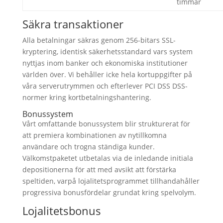
timmar
Säkra transaktioner
Alla betalningar säkras genom 256-bitars SSL-
kryptering, identisk säkerhetsstandard vars system
nyttjas inom banker och ekonomiska institutioner
världen över. Vi behåller icke hela kortuppgifter på
våra serverutrymmen och efterlever PCI DSS DSS-
normer kring kortbetalningshantering.
Bonussystem
Vårt omfattande bonussystem blir strukturerat för
att premiera kombinationen av nytillkomna
användare och trogna ständiga kunder.
Välkomstpaketet utbetalas via de inledande initiala
depositionerna för att med avsikt att förstärka
speltiden, varpå lojalitetsprogrammet tillhandahåller
progressiva bonusfördelar grundat kring spelvolym.
Lojalitetsbonus