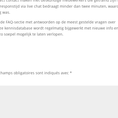
irect contact maken met deskundige medewerkers die getraind zijn 
 responstijd via live chat bedraagt minder dan twee minuten, waar
g was.
eide FAQ-sectie met antwoorden op de meest gestelde vragen over
eze kennisdatabase wordt regelmatig bijgewerkt met nieuwe info e
 soepel mogelijk te laten verlopen.
champs obligatoires sont indiqués avec
*