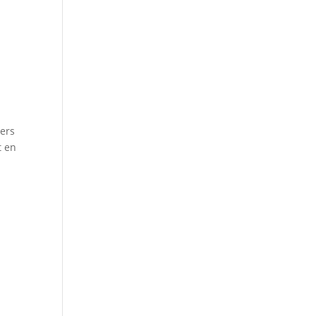
lers
t en