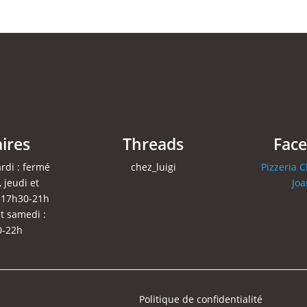
ires
Threads
Fac
rdi : fermé
chez_luigi
Pizzeria C
 jeudi et
Jo
 17h30-21h
t samedi :
0-22h
Politique de confidentialité