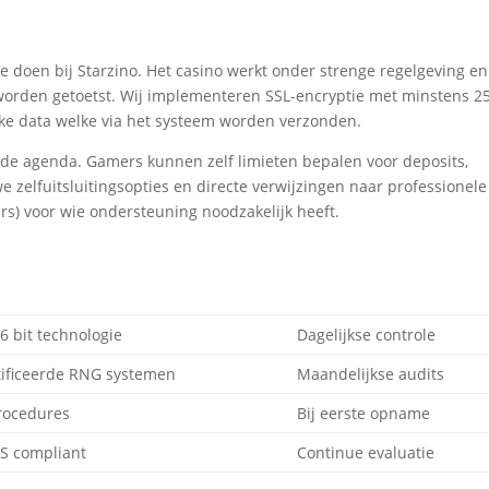
e doen bij Starzino. Het casino werkt onder strenge regelgeving en
g worden getoetst. Wij implementeren SSL-encryptie met minstens 2
ijke data welke via het systeem worden verzonden.
 de agenda. Gamers kunnen zelf limieten bepalen voor deposits,
 zelfuitsluitingsopties en directe verwijzingen naar professionele
s) voor wie ondersteuning noodzakelijk heeft.
6 bit technologie
Dagelijkse controle
tificeerde RNG systemen
Maandelijkse audits
rocedures
Bij eerste opname
SS compliant
Continue evaluatie