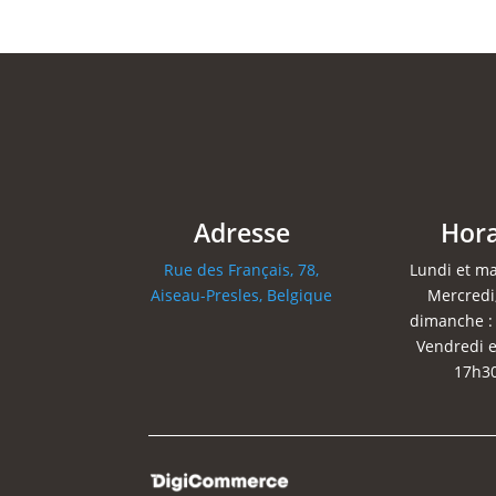
Adresse
Hora
Rue des Français, 78,
Lundi et ma
Aiseau-Presles, Belgique
Mercredi,
dimanche :
Vendredi e
17h3