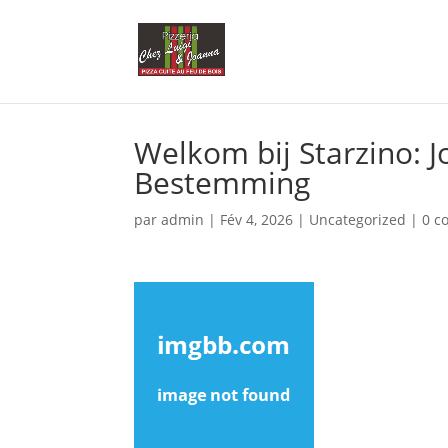
Welkom bij Starzino: 
Bestemming
par
admin
|
Fév 4, 2026
|
Uncategorized
|
0 c