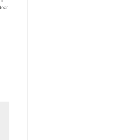
in
door
n