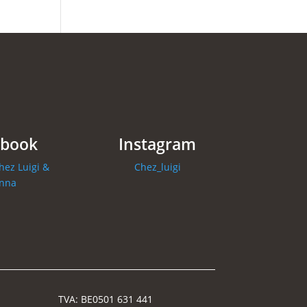
ebook
Instagram
hez Luigi &
Chez_luigi
anna
TVA: BE0501 631 441