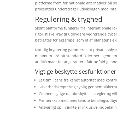
platforme frem for nationale alternativer på 
procentdel understreger udviklingen mod inter
Regulering & tryghed
Skønt platforme fungerer fra internationale lok
rigoristiske krav til udbydere vedrørende cyb
betragtes for eksempel som et af planetens ek
Nutidig kryptering garanterer, at private opl
minimum 128-bit standard. Ydermere gennemgå
auditfirmaer for at garantere fair udfald genn
Vigtige beskyttelsesfunktioner 
Legitim licens fra kendt autoritet med kont
Sikkerhedskryptering synlig gennem sikkerh
Gennemsigtige databeskyttelsesregler og vil
Partnerskab med anerkendte betalingsudby
Ansvarligt spil-værktøjer inklusive indbetal