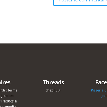
ires
Threads
Fac
rdi : fermé
chez_luigi
Pizzeria C
 jeudi et
Jo
 17h30-21h
t samedi :