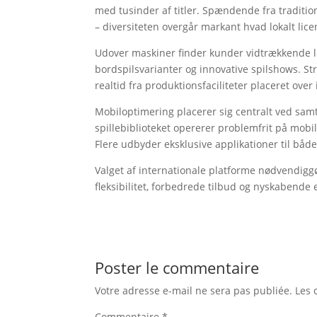
med tusinder af titler. Spændende fra traditi
– diversiteten overgår markant hvad lokalt lic
Udover maskiner finder kunder vidtrækkende li
bordspilsvarianter og innovative spilshows. St
realtid fra produktionsfaciliteter placeret over 
Mobiloptimering placerer sig centralt ved samt
spillebiblioteket opererer problemfrit på mobil
Flere udbyder eksklusive applikationer til bå
Valget af internationale platforme nødvendigg
fleksibilitet, forbedrede tilbud og nyskabend
Poster le commentaire
Votre adresse e-mail ne sera pas publiée.
Les 
Commentaire
*