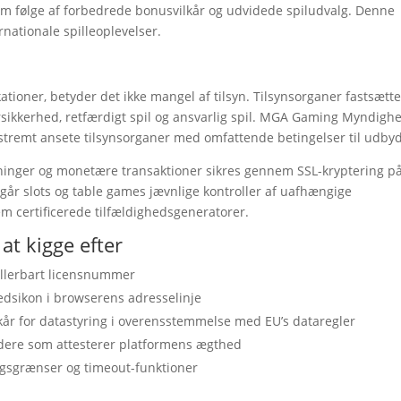
som følge af forbedrede bonusvilkår og udvidede spiludvalg. Denne
nationale spilleoplevelser.
ationer, betyder det ikke mangel af tilsyn. Tilsynsorganer fastsætte
ersikkerhed, retfærdigt spil og ansvarlig spil. MGA Gaming Myndigh
stremt ansete tilsynsorganer med omfattende betingelser til udby
ysninger og monetære transaktioner sikres gennem SSL-kryptering p
r slots og table games jævnlige kontroller af uafhængige
em certificerede tilfældighedsgeneratorer.
at kigge efter
rollerbart licensnummer
edsikon i browserens adresselinje
kår for datastyring i overensstemmelse med EU’s dataregler
dere som attesterer platformens ægthed
ingsgrænser og timeout-funktioner