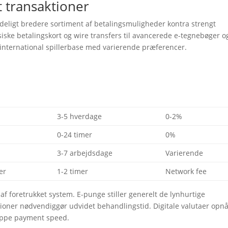
 transaktioner
ydeligt bredere sortiment af betalingsmuligheder kontra strengt
iske betalingskort og wire transfers til avancerede e-tegnebøger o
international spillerbase med varierende præferencer.
3-5 hverdage
0-2%
0-24 timer
0%
e
3-7 arbejdsdage
Varierende
er
1-2 timer
Network fee
af foretrukket system. E-punge stiller generelt de lynhurtige
ioner nødvendiggør udvidet behandlingstid. Digitale valutaer opn
rappe payment speed.