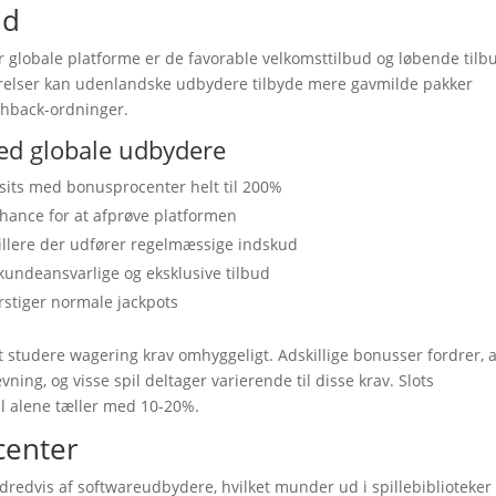
ud
 globale platforme er de favorable velkomsttilbud og løbende tilb
tørrelser kan udenlandske udbydere tilbyde mere gavmilde pakker
shback-ordninger.
ed globale udbydere
osits med bonusprocenter helt til 200%
chance for at afprøve platformen
llere der udfører regelmæssige indskud
undeansvarlige og eksklusive tilbud
stiger normale jackpots
 studere wagering krav omhyggeligt. Adskillige bonusser fordrer, a
ning, og visse spil deltager varierende til disse krav. Slots
l alene tæller med 10-20%.
center
dvis af softwareudbydere, hvilket munder ud i spillebiblioteker