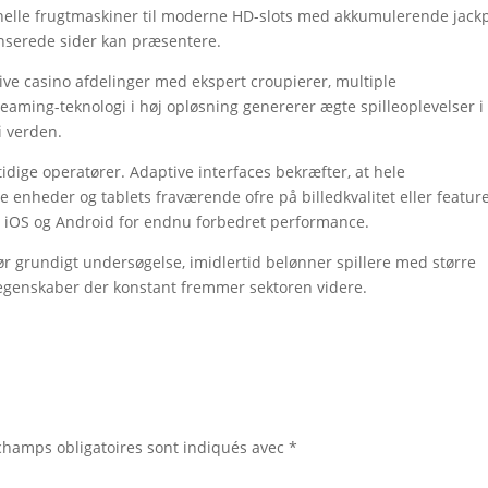
onelle frugtmaskiner til moderne HD-slots med akkumulerende jack
enserede sider kan præsentere.
ve casino afdelinger med ekspert croupierer, multiple
reaming-teknologi i høj opløsning genererer ægte spilleoplevelser i
i verden.
idige operatører. Adaptive interfaces bekræfter, at hele
e enheder og tablets fraværende ofre på billedkvalitet eller featur
de iOS og Android for endnu forbedret performance.
ør grundigt undersøgelse, imidlertid belønner spillere med større
e egenskaber der konstant fremmer sektoren videre.
champs obligatoires sont indiqués avec
*