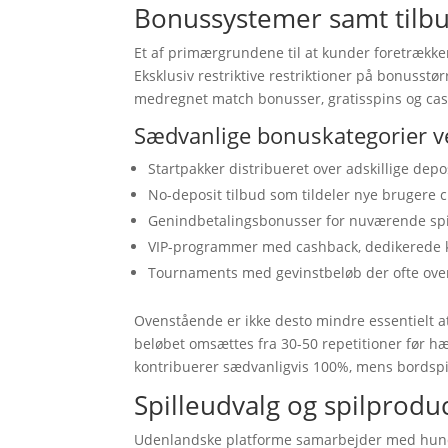
Bonussystemer samt tilb
Et af primærgrundene til at kunder foretrækker
Eksklusiv restriktive restriktioner på bonuss
medregnet match bonusser, gratisspins og ca
Sædvanlige bonuskategorier v
Startpakker distribueret over adskillige dep
No-deposit tilbud som tildeler nye brugere 
Genindbetalingsbonusser for nuværende spi
VIP-programmer med cashback, dedikerede k
Tournaments med gevinstbeløb der ofte over
Ovenstående er ikke desto mindre essentielt at
beløbet omsættes fra 30-50 repetitioner før hæv
kontribuerer sædvanligvis 100%, mens bordspi
Spilleudvalg og spilprodu
Udenlandske platforme samarbejder med hundre