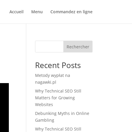
Accueil
Menu
Commandez en ligne
Rechercher
Recent Posts
Metody wypłat na
nagawki.pl
Why Technical SEO Still
Matters for Growing
Websites
Debunking Myths in Online
Gambling
Why Technical SEO Still