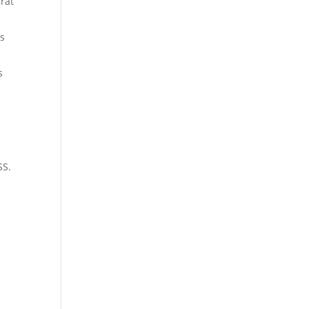
rat
es
s
SS.