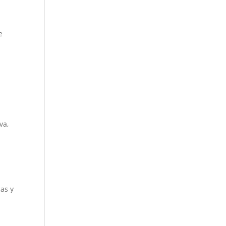
e
n
va,
as y