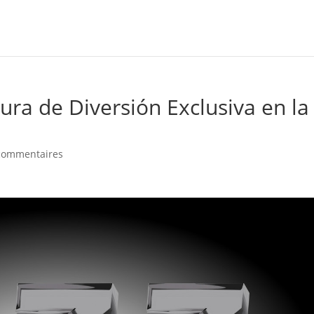
ura de Diversión Exclusiva en la
commentaires