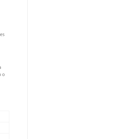
les
a
o o