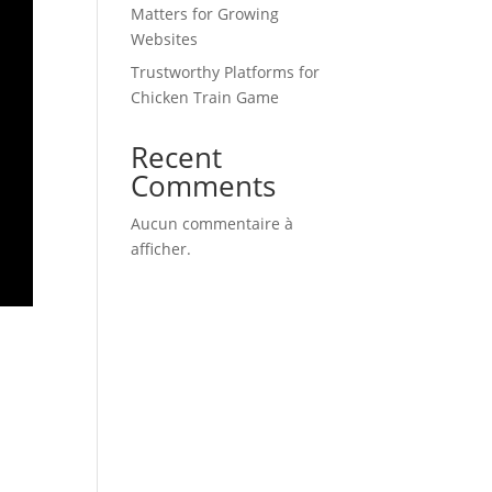
Matters for Growing
Websites
Trustworthy Platforms for
Chicken Train Game
Recent
Comments
Aucun commentaire à
afficher.