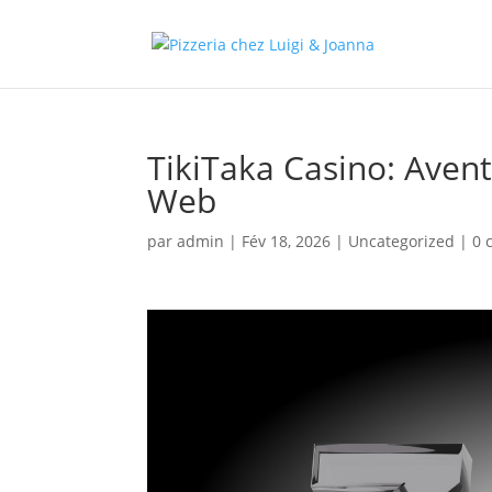
TikiTaka Casino: Avent
Web
par
admin
|
Fév 18, 2026
|
Uncategorized
|
0 