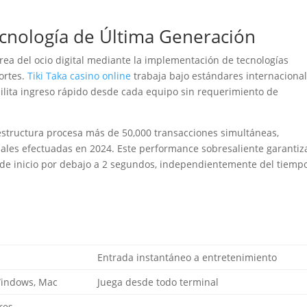
cnología de Última Generación
rea del ocio digital mediante la implementación de tecnologías
ortes.
Tiki Taka casino online
trabaja bajo estándares internaciona
ilita ingreso rápido desde cada equipo sin requerimiento de
estructura procesa más de 50,000 transacciones simultáneas,
ales efectuadas en 2024. Este performance sobresaliente garantiz
 de inicio por debajo a 2 segundos, independientemente del tiemp
Entrada instantáneo a entretenimiento
Windows, Mac
Juega desde todo terminal
res