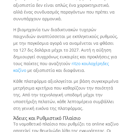
αξιοπιστία δεν είναι απλώς ένα χαρακτηριστικό,
αλλά ένας συνδυασμός παραγόντων που πρέπει να
συνυπάρχουν αρμονικά.
Η βιομηχανία των διαδικτυακών τυχερών
παιχνιδιών αναπτύσσεται με εκπληκτικούς ρυθμούς,
με την παγκόσμια αγορά να αναμένεται να φθάσει
τα 127 δις δολάρια μέχρι το 2027. Αυτή η αύξηση
δημιουργεί συγχρόνως ευκαιρίες και προκλήσεις για
τους παίκτες που αναζητούν
ritzo κουλοχέρηδες
καζίνο
με αξιοπιστία και διαφάνεια.
Κάθε πλατφόρμα αξιολογείται με βάση συγκεκριμένα
μετρήσιμα κριτήρια που καθορίζουν την ποιότητά
της. Από την τεχνολογική υποδομή μέχρι την
υποστήριξη πελατών, κάθε λεπτομέρεια συμβάλλει
στη γενική εικόνα της πλατφόρμας.
Άδειες και Ρυθμιστικό Πλαίσιο
Το νομοθετικό πλαίσιο που ρυθμίζει τα online καζίνο
αποτελεί τον θεμελιώδη λίθο της εγκυρότητας. Οι