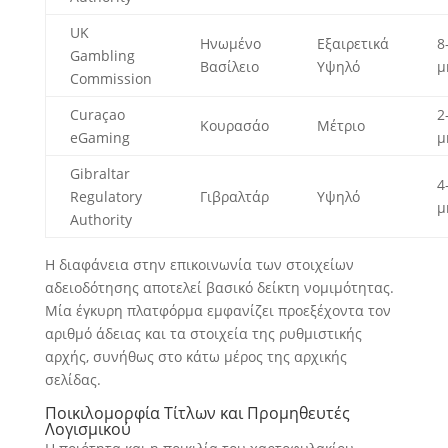
UK
Ηνωμένο
Εξαιρετικά
8
Gambling
Βασίλειο
Υψηλό
μ
Commission
Curaçao
2
Κουρασάο
Μέτριο
eGaming
μ
Gibraltar
4
Regulatory
Γιβραλτάρ
Υψηλό
μ
Authority
Η διαφάνεια στην επικοινωνία των στοιχείων
αδειοδότησης αποτελεί βασικό δείκτη νομιμότητας.
Μία έγκυρη πλατφόρμα εμφανίζει προεξέχοντα τον
αριθμό άδειας και τα στοιχεία της ρυθμιστικής
αρχής, συνήθως στο κάτω μέρος της αρχικής
σελίδας.
Ποικιλομορφία Τίτλων και Προμηθευτές
Λογισμικού