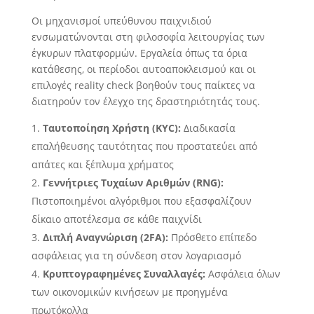
Οι μηχανισμοί υπεύθυνου παιχνιδιού
ενσωματώνονται στη φιλοσοφία λειτουργίας των
έγκυρων πλατφορμών. Εργαλεία όπως τα όρια
κατάθεσης, οι περίοδοι αυτοαποκλεισμού και οι
επιλογές reality check βοηθούν τους παίκτες να
διατηρούν τον έλεγχο της δραστηριότητάς τους.
Ταυτοποίηση Χρήστη (KYC):
Διαδικασία
επαλήθευσης ταυτότητας που προστατεύει από
απάτες και ξέπλυμα χρήματος
Γεννήτριες Τυχαίων Αριθμών (RNG):
Πιστοποιημένοι αλγόριθμοι που εξασφαλίζουν
δίκαιο αποτέλεσμα σε κάθε παιχνίδι
Διπλή Αναγνώριση (2FA):
Πρόσθετο επίπεδο
ασφάλειας για τη σύνδεση στον λογαριασμό
Κρυπτογραφημένες Συναλλαγές:
Ασφάλεια όλων
των οικονομικών κινήσεων με προηγμένα
πρωτόκολλα