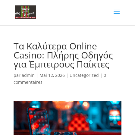
Τα Καλύτερα Online
Casino: Πλήρης Οδηγός
για Έμπειρους Παίκτες
par
admin
|
Mai 12, 2026
|
Uncategorized
|
0
commentaires