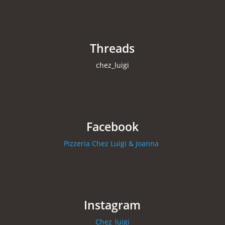
Threads
chez_luigi
Facebook
Pizzeria Chez Luigi & Joanna
Instagram
Chez_luigi