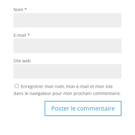
Nom
*
E-mail
*
Site web
Enregistrer mon nom, mon e-mail et mon site
dans le navigateur pour mon prochain commentaire.