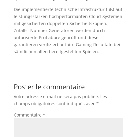
Die implementierte technische Infrastruktur fußt auf
leistungsstarken hochperformanten Cloud-Systemen
mit gesicherten doppelten Sicherheitskopien.
Zufalls- Number Generatoren werden durch
autorisierte Prüflabore geprüft und diese
garantieren verifizierbar faire Gaming-Resultate bei
sämtlichen allen bereitgestellten Spielen.
Poster le commentaire
Votre adresse e-mail ne sera pas publiée.
Les
champs obligatoires sont indiqués avec
*
Commentaire
*