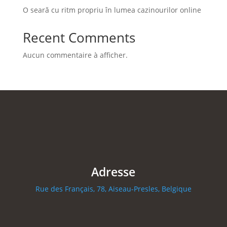
O seară cu ritm propriu în lumea cazinourilor online
Recent Comments
Aucun commentaire à afficher.
Adresse
Rue des Français, 78, Aiseau-Presles, Belgique