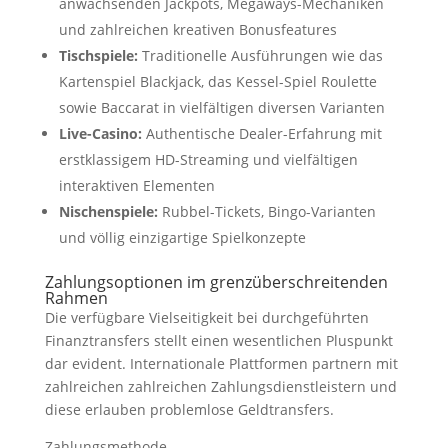
anwachsenden Jackpots, Megaways-Mechaniken
und zahlreichen kreativen Bonusfeatures
Tischspiele:
Traditionelle Ausführungen wie das
Kartenspiel Blackjack, das Kessel-Spiel Roulette
sowie Baccarat in vielfältigen diversen Varianten
Live-Casino:
Authentische Dealer-Erfahrung mit
erstklassigem HD-Streaming und vielfältigen
interaktiven Elementen
Nischenspiele:
Rubbel-Tickets, Bingo-Varianten
und völlig einzigartige Spielkonzepte
Zahlungsoptionen im grenzüberschreitenden
Rahmen
Die verfügbare Vielseitigkeit bei durchgeführten
Finanztransfers stellt einen wesentlichen Pluspunkt
dar evident. Internationale Plattformen partnern mit
zahlreichen zahlreichen Zahlungsdienstleistern und
diese erlauben problemlose Geldtransfers.
Zahlungsmethode