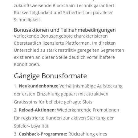
zukunftsweisende Blockchain-Technik garantiert
Rückverfolgbarkeit und Sicherheit bei paralleler
Schnelligkeit.
Bonusaktionen und Teilnahmebedingungen
Verlockende Bonusangebote charakterisieren
überstaatlich lizenzierte Plattformen. Im direkten
Unterschied zu stark restriktiv geregelten Segmenten
existieren an dieser Stelle deutlich vorteilhaftere
Konditionen.
Gängige Bonusformate
Neukundenbonus:
Verhältnismäßige Aufstockung
der ersten Einzahlung gepaart mit attraktiven
Gratisspins für beliebte gefragte Slots
Reload-Aktionen:
Wiederkehrende Promotionen
für registrierte Kunden zur aktiven Stärkung der
Spieler- Loyalität
Cashback-Programme:
Rückzahlung eines