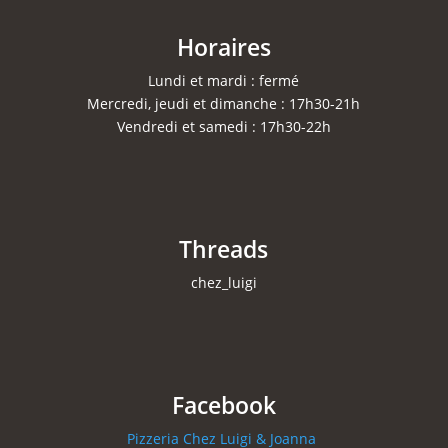
Horaires
Lundi et mardi : fermé
Mercredi, jeudi et dimanche : 17h30-21h
Vendredi et samedi : 17h30-22h
Threads
chez_luigi
Facebook
Pizzeria Chez Luigi & Joanna