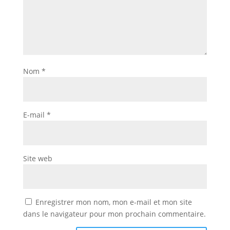
Nom
*
E-mail
*
Site web
Enregistrer mon nom, mon e-mail et mon site
dans le navigateur pour mon prochain commentaire.