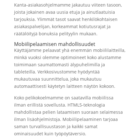
Kanta-asiakasohjelmamme jakautuu viiteen tasoon,
joista jokainen avaa uusia etuja ja ainutlaatuisia
tarjouksia. Ylimmät tasot saavat henkilökohtaisen
asiakaspalvelijan, korkeammat kotiutusrajat ja
räätälöityjä bonuksia pelityylin mukaan.
Mobiilipelaamisen mahdollisuudet
Käyttäjämme pelaavat yhä enemmän mobiililaitteilla,
minkä vuoksi olemme optimoineet koko alustamme
toimimaan saumattomasti älypuhelimilla ja
tableteilla. Verkkosivustomme hyödyntää
mukautuvaa suunnittelua, joka mukautuu
automaattisesti käytetyn laitteen näytön kokoon.
Koko pelikokoelmamme on saatavilla mobiilissa
ilman erillistä sovellusta. HTML5-teknologia
mahdollistaa pelien lataamisen suoraan selaimessa
ilman lisäohjelmistoja. Mobiilipelaaminen tarjoaa
saman turvallisuustason ja kaikki samat
ominaisuudet kuin työpöytäversio.