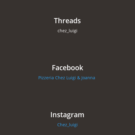
Threads
chez_luigi
Facebook
Pizzeria Chez Luigi & Joanna
Instagram
Chez_luigi