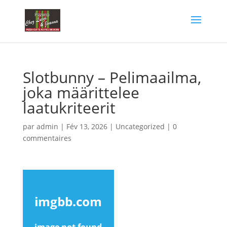
Slotbunny – Pelimaailma,
joka määrittelee
laatukriteerit
par
admin
|
Fév 13, 2026
|
Uncategorized
|
0
commentaires