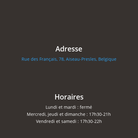
Adresse
Rue des Français, 78, Aiseau-Presles, Belgique
Horaires
Lundi et mardi : fermé
Mercredi, jeudi et dimanche : 17h30-21h
Vendredi et samedi : 17h30-22h