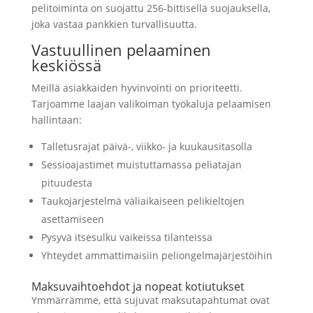
pelitoiminta on suojattu 256-bittisellä suojauksella,
joka vastaa pankkien turvallisuutta.
Vastuullinen pelaaminen
keskiössä
Meillä asiakkaiden hyvinvointi on prioriteetti.
Tarjoamme laajan valikoiman työkaluja pelaamisen
hallintaan:
Talletusrajat päivä-, viikko- ja kuukausitasolla
Sessioajastimet muistuttamassa peliatajan
pituudesta
Taukojärjestelmä väliaikaiseen pelikieltojen
asettamiseen
Pysyvä itsesulku vaikeissa tilanteissa
Yhteydet ammattimaisiin peliongelmajärjestöihin
Maksuvaihtoehdot ja nopeat kotiutukset
Ymmärrämme, että sujuvat maksutapahtumat ovat