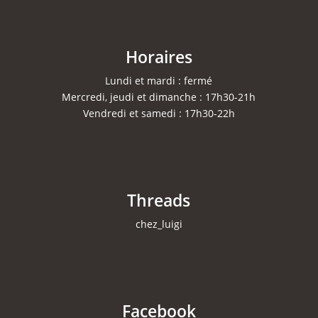
Horaires
Lundi et mardi : fermé
Mercredi, jeudi et dimanche : 17h30-21h
Vendredi et samedi : 17h30-22h
Threads
chez_luigi
Facebook