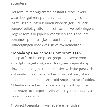
accepteren.
Het loyaliteitsprogramma bestaat uit zes levels,
waardoor gokkers punten verzamelen bij iedere
inzet. Deze punten kunnen worden geruild voor
bonuskrediet, gratis spins of exclusieve beloningen.
Hogere levels vrijspelen voordelen zoals snellere
opnames, persoonlijke accountmanagers plus
uitnodigingen voor exclusieve evenementen.
Mobiele Spelen Zonder Compromissen
Ons platform is compleet geoptimaliseerd voor
smartphone gebruik, waardoor geen separate app
download nodig is. De responsive website past zich
automatisch aan ieder schermformaat aan, of u nu
speelt op een iPhone, Android-smartphone of tablet.
Al features die beschikbaar zijn op desktop – van
spelkeuze tot support – zijn volledig bereikbaar via
mobiele browsers.
Direct toegankelijk via iedere eigentijdse