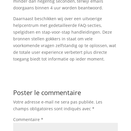
minder dan negentig seconden, terwijl emails
doorgaans binnen 4 uur worden beantwoord.
Daarnaast beschikken wij over een uitvoerige
helpcentrum met gedetailleerde FAQ-secties,
spelgidsen en stap-voor-stap handleidingen. Deze
bronnen stellen gokkers in staat om vele
voorkomende vragen zelfstandig op te oplossen, wat
de totale user experience verbetert plus directe
toegang biedt tot informatie op ieder moment.
Poster le commentaire
Votre adresse e-mail ne sera pas publiée.
Les
champs obligatoires sont indiqués avec
*
Commentaire
*