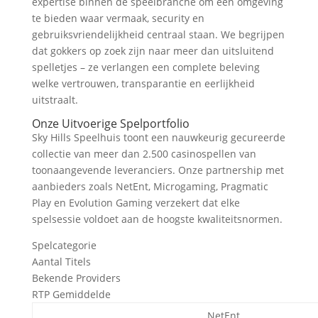
expertise binnen de speelbranche om een omgeving
te bieden waar vermaak, security en
gebruiksvriendelijkheid centraal staan. We begrijpen
dat gokkers op zoek zijn naar meer dan uitsluitend
spelletjes – ze verlangen een complete beleving
welke vertrouwen, transparantie en eerlijkheid
uitstraalt.
Onze Uitvoerige Spelportfolio
Sky Hills Speelhuis toont een nauwkeurig gecureerde
collectie van meer dan 2.500 casinospellen van
toonaangevende leveranciers. Onze partnership met
aanbieders zoals NetEnt, Microgaming, Pragmatic
Play en Evolution Gaming verzekert dat elke
spelsessie voldoet aan de hoogste kwaliteitsnormen.
Spelcategorie
Aantal Titels
Bekende Providers
RTP Gemiddelde
NetEnt,