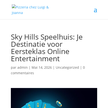
Sky Hills Speelhuis: Je
Destinatie voor
Eersteklas Online
Entertainment
par
admin
|
Mai 14, 2026
|
Uncategorized
|
0
commentaires