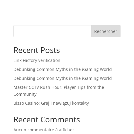
Rechercher
Recent Posts
Link Factory verification
Debunking Common Myths in the iGaming World
Debunking Common Myths in the iGaming World
Master CCTV Rush Hour: Player Tips from the
Community
Bizzo Casino: Graj i nawiązuj kontakty
Recent Comments
Aucun commentaire à afficher.