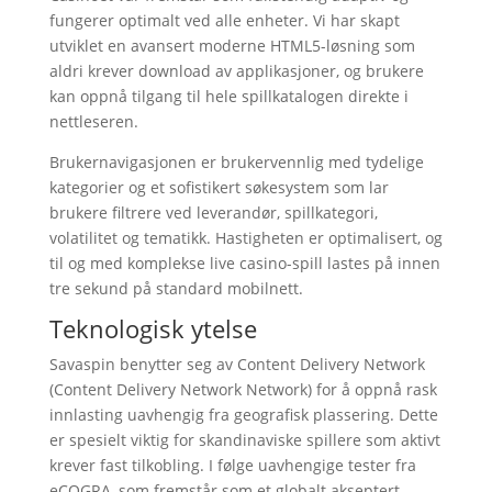
fungerer optimalt ved alle enheter. Vi har skapt
utviklet en avansert moderne HTML5-løsning som
aldri krever download av applikasjoner, og brukere
kan oppnå tilgang til hele spillkatalogen direkte i
nettleseren.
Brukernavigasjonen er brukervennlig med tydelige
kategorier og et sofistikert søkesystem som lar
brukere filtrere ved leverandør, spillkategori,
volatilitet og tematikk. Hastigheten er optimalisert, og
til og med komplekse live casino-spill lastes på innen
tre sekund på standard mobilnett.
Teknologisk ytelse
Savaspin benytter seg av Content Delivery Network
(Content Delivery Network Network) for å oppnå rask
innlasting uavhengig fra geografisk plassering. Dette
er spesielt viktig for skandinaviske spillere som aktivt
krever fast tilkobling. I følge uavhengige tester fra
eCOGRA, som fremstår som et globalt akseptert