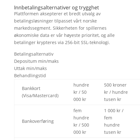
Innbetalingsalternativer og trygghet
Plattformen aksepterer et bredt utvalg av
betalingsløsninger tilpasset vårt norske
markedssegment. Sikkerheten for spillernes
økonomiske data er vår høyeste prioritet, og alle
betalinger krypteres via 256-bit SSL-teknologi.
Betalingsalternativ
Depositum min/maks
Uttak min/maks
Behandlingstid
hundre
500 kroner
Bankkort
kr / 50
kr / hundre
(Visa/Mastercard)
000 kr
tusen kr
fem
1 000 kr /
hundre
fem
Bankoverføring
kr / 500
hundre
000 kr
tusen kr