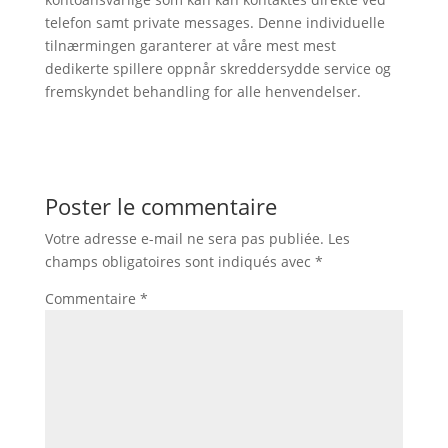
telefon samt private messages. Denne individuelle
tilnærmingen garanterer at våre mest mest
dedikerte spillere oppnår skreddersydde service og
fremskyndet behandling for alle henvendelser.
Poster le commentaire
Votre adresse e-mail ne sera pas publiée.
Les
champs obligatoires sont indiqués avec
*
Commentaire
*