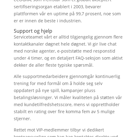
sertifiseringsorgan etablert i 2003, bevarer
plattformen vår en uptime på 99,7 prosent, noe som
er er innen de beste i industrien.
Support og hjelp
Serviceteamet vårt er alltid tilgjengelig gjennom flere
kontaktkanaler døgnet hele døgnet. Vi gir live chat
med norske agenter, e-poststøtte med responstid
under 4 timer, og en detaljert FAQ-seksjon som aktivt
dekker de aller fleste typiske spørsmål.
Alle supportmedarbeidere gjennomgår kontinuerlig
trening for med formål om å holde seg selv
oppdatert på nye spill, kampanjer pluss
betalingsløsninger. Vi måler kvaliteten på støtten vår
med kundetilfredshetsscore, mens vi opprettholder
stabilt en rating over fire komma fem av 5 mulige
stjerner.
Rettet mot VIP-medlemmer tilbyr vi dedikert
kontoansvarlige som kan kan kontaktes direkte ved