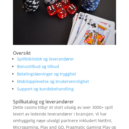
Oversikt
Spillbibliotek og leverandører
Bonustilbud og tilbud
Betalingsløsninger og trygghet
Mobilopplevelse og brukervennlighet
Support og kundebehandling
Spillkatalog og leverandører
Dette casino tilbyr et stort utvalg av over 3000+ spill
levert av ledende leverandører i bransjen. Vi har
omhyggelig nøye utvalgt partnere inkludert NetEnt,
Microgaming, Play and GO, Pragmatic Gaming Play og