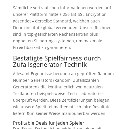
Sämtliche vertraulichen Informationen werden auf
unserer Plattform mittels 256-Bit-SSL-Encryption
gesendet – derselbe Standard, welchen auch
Finanzinstitute global verwenden. Unsere Rechner
sind in top-gesicherten Rechenzentren plus
doppelten Sicherungssystemen, um maximale
Erreichbarkeit zu garantieren.
Bestätigte Spielfairness durch
Zufallsgenerator-Technik
Allesamt Ergebnisse beruhen an geprüften Random-
Number-Generators (Random- Zufallszahlen
Generatoren), die kontinuierlich von neutralen
Testlaboren beispielsweise iTech- Laboratories
überprüft werden. Diese Zertifizierungen belegen,
wie unsere Spieltitel mathematisch faire Resultate
liefern & in keiner Weise manipulierbar werden.
Profitable Deals für jeden Spieler
Das Bonus-System ist entwickelt, um einerseits