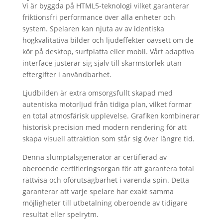
Vi är byggda på HTML5-teknologi vilket garanterar
friktionsfri performance över alla enheter och
system. Spelaren kan njuta av av identiska
högkvalitativa bilder och ljudeffekter oavsett om de
kör på desktop, surfplatta eller mobil. Vårt adaptiva
interface justerar sig själv till skärmstorlek utan
eftergifter i användbarhet.
Ljudbilden är extra omsorgsfullt skapad med
autentiska motorljud från tidiga plan, vilket formar
en total atmosfärisk upplevelse. Grafiken kombinerar
historisk precision med modern rendering för att
skapa visuell attraktion som står sig över längre tid.
Denna slumptalsgenerator är certifierad av
oberoende certifieringsorgan för att garantera total
rättvisa och oförutsägbarhet i varenda spin. Detta
garanterar att varje spelare har exakt samma
möjligheter till utbetalning oberoende av tidigare
resultat eller spelrytm.