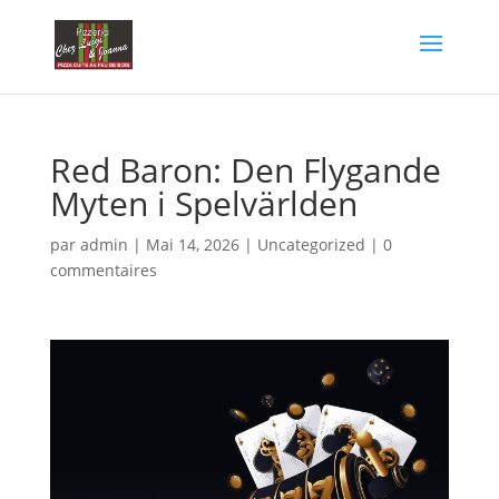
Red Baron: Den Flygande
Myten i Spelvärlden
par
admin
|
Mai 14, 2026
|
Uncategorized
|
0
commentaires