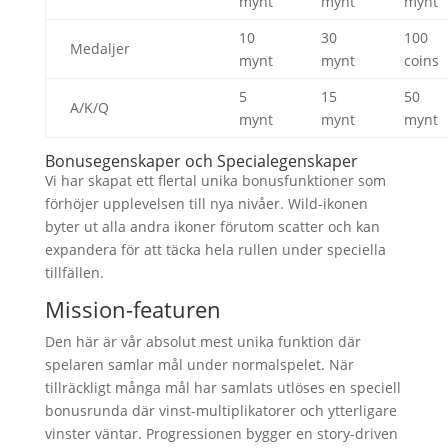
mynt
mynt
mynt
10
30
100
Medaljer
mynt
mynt
coins
5
15
50
A/K/Q
mynt
mynt
mynt
Bonusegenskaper och Specialegenskaper
Vi har skapat ett flertal unika bonusfunktioner som
förhöjer upplevelsen till nya nivåer. Wild-ikonen
byter ut alla andra ikoner förutom scatter och kan
expandera för att täcka hela rullen under speciella
tillfällen.
Mission-featuren
Den här är vår absolut mest unika funktion där
spelaren samlar mål under normalspelet. När
tillräckligt många mål har samlats utlöses en speciell
bonusrunda där vinst-multiplikatorer och ytterligare
vinster väntar. Progressionen bygger en story-driven