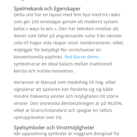
Spelmekanik och Egenskaper
Detta slot har en layout med fem hjul med tre rader
som ger 243 vinstvägar genom ett modernt system
kallat « ways to win ». Den här tekniken innebär att
ikoner som faller på angränsande rullar från vänster
sida till höger sida skapar vinst- kombinationer, vilket
möjliggör för betydligt fler vinstchanser än
konventionella paylines.
Red Baron demo
symboliserar en ideal balans mellan traditionell
känsla och nutida innovation.
Variansen är klassad som medelhög till hög, vilket
signalerar att spelaren kan förvänta sig sig både
mindre frekventa vinster och möjligheten till större
vinster. Den teoretiska återbetalningen är på 96,05%,
vilket är branschstandard och speglar en rättvis
spelupplevelse över tid.
Spelsymboler och Vinstmöjligheter
Vår uppsättning symboler är noggrant designad för