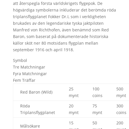
att återspegla första världskrigets flygepok. De
högvärdiga symbolerna inkluderar det berömda röda
triplansflygplanet Fokker Dr.I, som i verkligheten
brukades av den legendariske tyska jaktpiloten
Manfred von Richthofen, även benämnd som Red
Baron, som baserat på dokumenterade historiska
källor sköt ner 80 motsidans flygplan mellan
september 1916 och april 1918.
Symbol
Tre Matchningar
Fyra Matchningar
Fem Träffar
25
100
500
Red Baron (Wild)
mynt
coins
mynt
Röda
20
75
300
Triplansflygplanet
mynt
mynt
coins
15
50
200
Målsökare