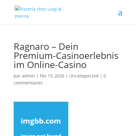
Ragnaro – Dein
Premium-Casinoerlebnis
im Online-Casino
par
admin
|
Fév 13, 2026
|
Uncategorized
|
0
commentaires