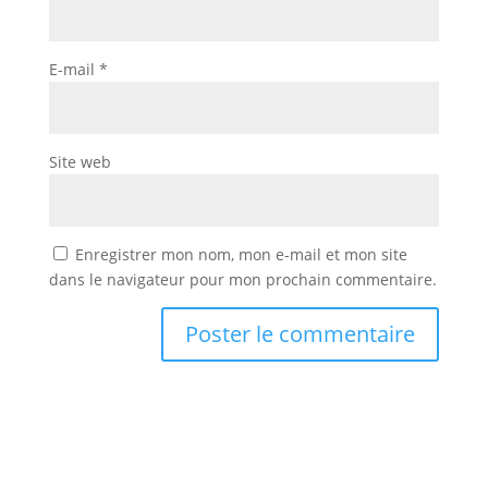
E-mail
*
Site web
Enregistrer mon nom, mon e-mail et mon site
dans le navigateur pour mon prochain commentaire.