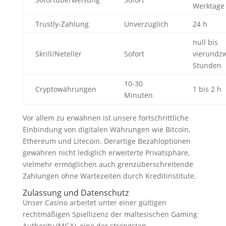
Werktage
Trustly-Zahlung
Unverzüglich
24 h
null bis
Skrill/Neteller
Sofort
vierundz
Stunden
10-30
Cryptowährungen
1 bis 2 h
Minuten
Vor allem zu erwähnen ist unsere fortschrittliche
Einbindung von digitalen Währungen wie Bitcoin,
Ethereum und Litecoin. Derartige Bezahloptionen
gewähren nicht lediglich erweiterte Privatsphäre,
vielmehr ermöglichen auch grenzüberschreitende
Zahlungen ohne Wartezeiten durch Kreditinstitute.
Zulassung und Datenschutz
Unser Casino arbeitet unter einer gültigen
rechtmäßigen Spiellizenz der maltesischen Gaming
Authority (MGA), eine der strengsten