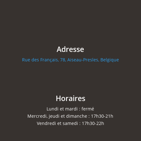
Adresse
Rue des Français, 78, Aiseau-Presles, Belgique
Horaires
Lundi et mardi : fermé
Mercredi, jeudi et dimanche : 17h30-21h
Vendredi et samedi : 17h30-22h