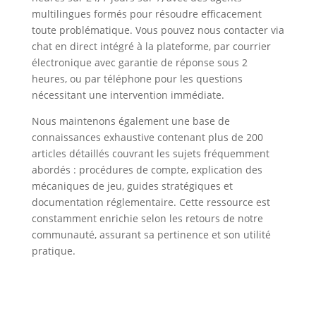
multilingues formés pour résoudre efficacement
toute problématique. Vous pouvez nous contacter via
chat en direct intégré à la plateforme, par courrier
électronique avec garantie de réponse sous 2
heures, ou par téléphone pour les questions
nécessitant une intervention immédiate.
Nous maintenons également une base de
connaissances exhaustive contenant plus de 200
articles détaillés couvrant les sujets fréquemment
abordés : procédures de compte, explication des
mécaniques de jeu, guides stratégiques et
documentation réglementaire. Cette ressource est
constamment enrichie selon les retours de notre
communauté, assurant sa pertinence et son utilité
pratique.