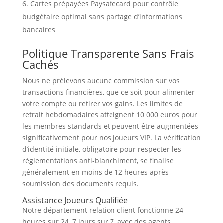
Cartes prépayées Paysafecard pour contrôle
budgétaire optimal sans partage d’informations
bancaires
Politique Transparente Sans Frais
Cachés
Nous ne prélevons aucune commission sur vos
transactions financières, que ce soit pour alimenter
votre compte ou retirer vos gains. Les limites de
retrait hebdomadaires atteignent 10 000 euros pour
les membres standards et peuvent être augmentées
significativement pour nos joueurs VIP. La vérification
d’identité initiale, obligatoire pour respecter les
réglementations anti-blanchiment, se finalise
généralement en moins de 12 heures après
soumission des documents requis.
Assistance Joueurs Qualifiée
Notre département relation client fonctionne 24
heures sur 24, 7 jours sur 7, avec des agents