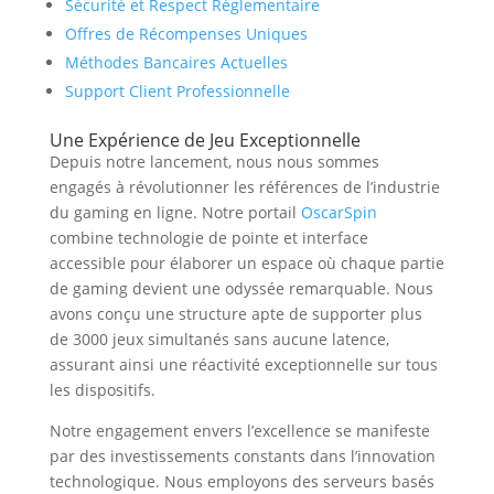
Sécurité et Respect Réglementaire
Offres de Récompenses Uniques
Méthodes Bancaires Actuelles
Support Client Professionnelle
Une Expérience de Jeu Exceptionnelle
Depuis notre lancement, nous nous sommes
engagés à révolutionner les références de l’industrie
du gaming en ligne. Notre portail
OscarSpin
combine technologie de pointe et interface
accessible pour élaborer un espace où chaque partie
de gaming devient une odyssée remarquable. Nous
avons conçu une structure apte de supporter plus
de 3000 jeux simultanés sans aucune latence,
assurant ainsi une réactivité exceptionnelle sur tous
les dispositifs.
Notre engagement envers l’excellence se manifeste
par des investissements constants dans l’innovation
technologique. Nous employons des serveurs basés