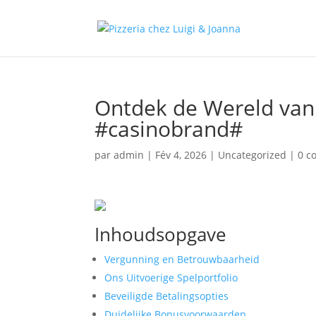
Ontdek de Wereld van
#casinobrand#
par
admin
|
Fév 4, 2026
|
Uncategorized
|
0 c
Inhoudsopgave
Vergunning en Betrouwbaarheid
Ons Uitvoerige Spelportfolio
Beveiligde Betalingsopties
Duidelijke Bonusvoorwaarden