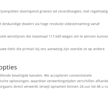
ijzenpotten doorlopend groeien tot recordhoogtes, met regelmati
t deskundige dealers via hoge resolutie videostreaming vanaf
abele winstlijnen die maximaal 117.649 wegen om te winnen kunne
uwe titels die primair bij ons aanwezig zijn voordat ze op andere
opties
hillende beveiligde kanalen. We accepteren conventionele
he oplossingen, waardoor verwerkingstijden verschillen afhanke
orgaans direct verwerkt, terwijl opnamen binnen 24-uur tot 48 u n