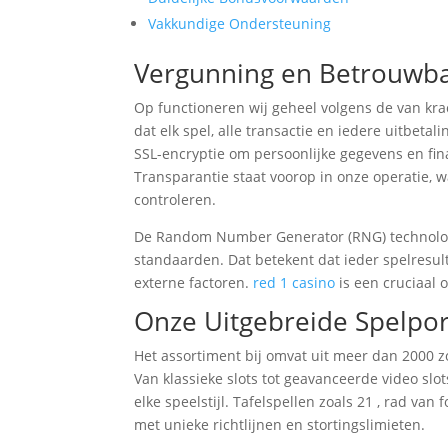
Vakkundige Ondersteuning
Vergunning en Betrouwb
Op functioneren wij geheel volgens de van kra
dat elk spel, alle transactie en iedere uitbet
SSL-encryptie om persoonlijke gegevens en fin
Transparantie staat voorop in onze operatie, w
controleren.
De Random Number Generator (RNG) technologi
standaarden. Dat betekent dat ieder spelresul
externe factoren.
red 1 casino
is een cruciaal 
Onze Uitgebreide Spelpor
Het assortiment bij omvat uit meer dan 2000 z
Van klassieke slots tot geavanceerde video slo
elke speelstijl. Tafelspellen zoals 21 , rad van
met unieke richtlijnen en stortingslimieten.