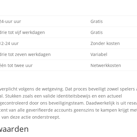
24-uur uur
Gratis
drie tot vijf werkdagen
Gratis
12-24 uur
Zonder kosten
drie tot zeven werkdagen
Variabel
één tot twee uur
Netwerkkosten
 verplicht volgens de wetgeving. Dat proces beveiligt zowel spelers 
l. Stukken zoals een valide identiteitsbewijs en een actueel
econtroleerd door ons beveiligingsteam. Daadwerkelijk is uit rese
cent van alle geverifieerde accounts geenszins te kampen krijgt me
d van deze actie onderstreept.
waarden