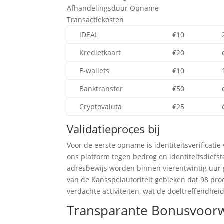
Afhandelingsduur Opname
Transactiekosten
iDEAL
€10
Kredietkaart
€20
E-wallets
€10
Banktransfer
€50
Cryptovaluta
€25
Validatieproces bij
Voor de eerste opname is identiteitsverificatie
ons platform tegen bedrog en identiteitsdiefsta
adresbewijs worden binnen vierentwintig uur g
van de Kansspelautoriteit gebleken dat 98 pro
verdachte activiteiten, wat de doeltreffendhei
Transparante Bonusvoor