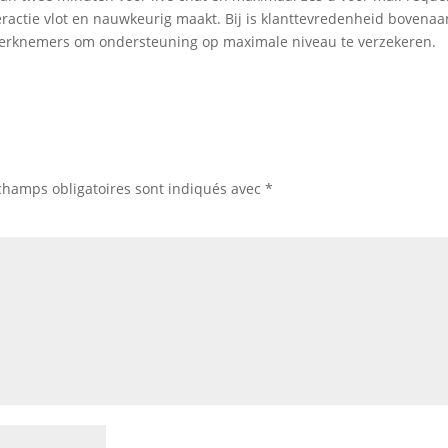
ractie vlot en nauwkeurig maakt. Bij is klanttevredenheid bovenaa
 werknemers om ondersteuning op maximale niveau te verzekeren.
champs obligatoires sont indiqués avec
*