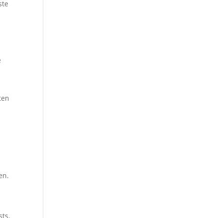
ste
e
ten
en.
sts.