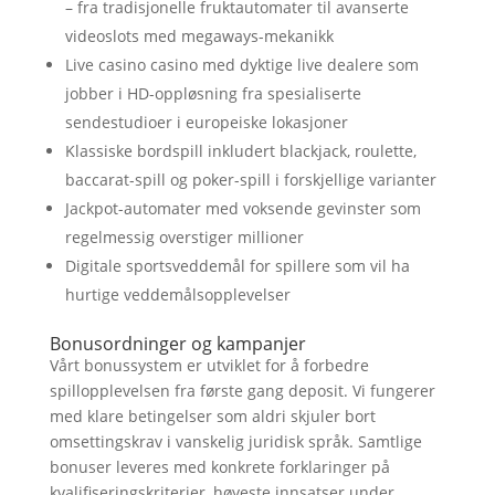
– fra tradisjonelle fruktautomater til avanserte
videoslots med megaways-mekanikk
Live casino casino med dyktige live dealere som
jobber i HD-oppløsning fra spesialiserte
sendestudioer i europeiske lokasjoner
Klassiske bordspill inkludert blackjack, roulette,
baccarat-spill og poker-spill i forskjellige varianter
Jackpot-automater med voksende gevinster som
regelmessig overstiger millioner
Digitale sportsveddemål for spillere som vil ha
hurtige veddemålsopplevelser
Bonusordninger og kampanjer
Vårt bonussystem er utviklet for å forbedre
spillopplevelsen fra første gang deposit. Vi fungerer
med klare betingelser som aldri skjuler bort
omsettingskrav i vanskelig juridisk språk. Samtlige
bonuser leveres med konkrete forklaringer på
kvalifiseringskriterier, høyeste innsatser under