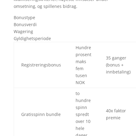
omsetning, og spillenes bidrag.
Bonustype
Bonusverdi
Wagering
Gyldighetsperiode
Hundre
prosent
35 ganger
maks
Registreringsbonus
(bonus +
fem
innbetaling)
tusen
NOK
to
hundre
spinn
40x faktor
Gratisspinn bundle
spredt
premie
over 10
hele
dager