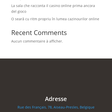
La sala che racconta il casino online prima ancora
del gioco
O seară cu ritm propriu în lumea cazinourilor online
Recent Comments
Aucun commentaire à afficher.
Adresse
Rue des Français, 78, Aiseau-Presles, Belgique