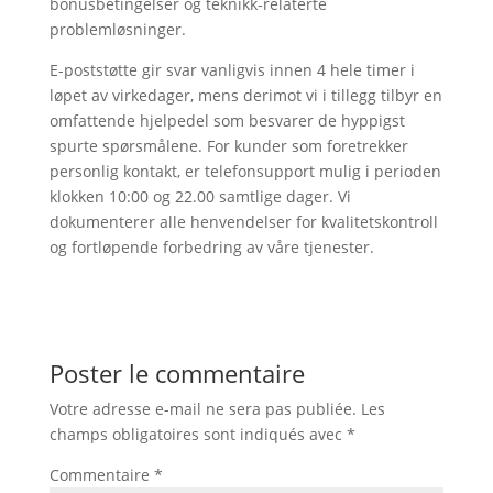
bonusbetingelser og teknikk-relaterte
problemløsninger.
E-poststøtte gir svar vanligvis innen 4 hele timer i
løpet av virkedager, mens derimot vi i tillegg tilbyr en
omfattende hjelpedel som besvarer de hyppigst
spurte spørsmålene. For kunder som foretrekker
personlig kontakt, er telefonsupport mulig i perioden
klokken 10:00 og 22.00 samtlige dager. Vi
dokumenterer alle henvendelser for kvalitetskontroll
og fortløpende forbedring av våre tjenester.
Poster le commentaire
Votre adresse e-mail ne sera pas publiée.
Les
champs obligatoires sont indiqués avec
*
Commentaire
*