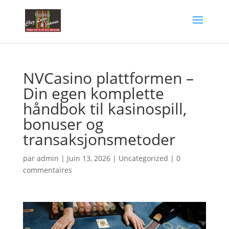
NVCasino plattformen –
Din egen komplette
håndbok til kasinospill,
bonuser og
transaksjonsmetoder
par
admin
|
Juin 13, 2026
|
Uncategorized
|
0
commentaires