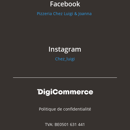
Facebook
Pizzeria Chez Luigi & Joanna
Instagram
Chez_luigi
Politique de confidentialité
TVA: BE0501 631 441