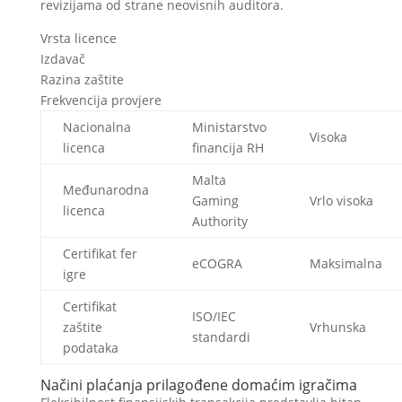
revizijama od strane neovisnih auditora.
Vrsta licence
Izdavač
Razina zaštite
Frekvencija provjere
Nacionalna
Ministarstvo
Visoka
licenca
financija RH
Malta
Međunarodna
Gaming
Vrlo visoka
licenca
Authority
Certifikat fer
eCOGRA
Maksimalna
igre
Certifikat
ISO/IEC
zaštite
Vrhunska
standardi
podataka
Načini plaćanja prilagođene domaćim igračima