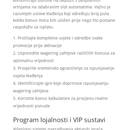
kombiniraju bonuse na depozit s besplatnim
vrtnjama na odabranim slot automatima. Važno je
razumjeti uslove klađenja koji određuju broj puta
koliko bonus mora biti uložen prije nego što postane
raspoloživ za isplatu.
Pročitajte kompletne uvjete i odredbe svake
promocije prije aktivacije
Usporedite wagering zahtjeve različitih bonusa za
optimalnu vrijednost
Provjerite vremensko ograničenje za ispunjavanje
uvjeta klađenja
Identificirajte igre koje doprinose ispunjavanju
wagering zahtjeva
Koristite bonus kalkulatore za procjenu realne
vrijednosti ponude
Program lojalnosti i VIP sustavi
Višeslojni sistemi nagrađivanja aktivnih igrača