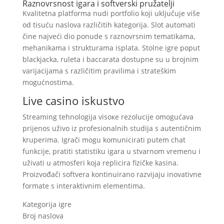
Raznovrsnost igara i softverski pružatelji
Kvalitetna platforma nudi portfolio koji uključuje više
od tisuću naslova različitih kategorija. Slot automati
čine najveći dio ponude s raznovrsnim tematikama,
mehanikama i strukturama isplata. Stolne igre poput
blackjacka, ruleta i baccarata dostupne su u brojnim
varijacijama s različitim pravilima i strateškim
mogućnostima.
Live casino iskustvo
Streaming tehnologija visoке rezolucije omogućava
prijenos uživo iz profesionalnih studija s autentičnim
kruperima. Igrači mogu komunicirati putem chat
funkcije, pratiti statistiku igara u stvarnom vremenu i
uživati u atmosferi koja replicira fizičke kasina.
Proizvođači softvera kontinuirano razvijaju inovativne
formate s interaktivnim elementima.
Kategorija igre
Broj naslova