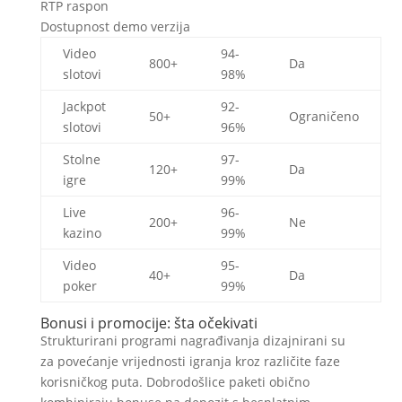
RTP raspon
Dostupnost demo verzija
Video
94-
800+
Da
slotovi
98%
Jackpot
92-
50+
Ograničeno
slotovi
96%
Stolne
97-
120+
Da
igre
99%
Live
96-
200+
Ne
kazino
99%
Video
95-
40+
Da
poker
99%
Bonusi i promocije: šta očekivati
Strukturirani programi nagrađivanja dizajnirani su
za povećanje vrijednosti igranja kroz različite faze
korisničkog puta. Dobrodošlice paketi obično