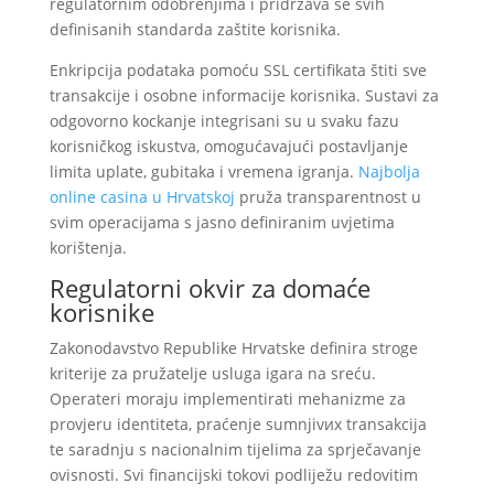
regulatornim odobrenjima i pridržava se svih
definisanih standarda zaštite korisnika.
Enkripcija podataka pomoću SSL certifikata štiti sve
transakcije i osobne informacije korisnika. Sustavi za
odgovorno kockanje integrisani su u svaku fazu
korisničkog iskustva, omogućavajući postavljanje
limita uplate, gubitaka i vremena igranja.
Najbolja
online casina u Hrvatskoj
pruža transparentnost u
svim operacijama s jasno definiranim uvjetima
korištenja.
Regulatorni okvir za domaće
korisnike
Zakonodavstvo Republike Hrvatske definira stroge
kriterije za pružatelje usluga igara na sreću.
Operateri moraju implementirati mehanizme za
provjeru identiteta, praćenje sumnjivих transakcija
te saradnju s nacionalnim tijelima za sprječavanje
ovisnosti. Svi financijski tokovi podliježu redovitim