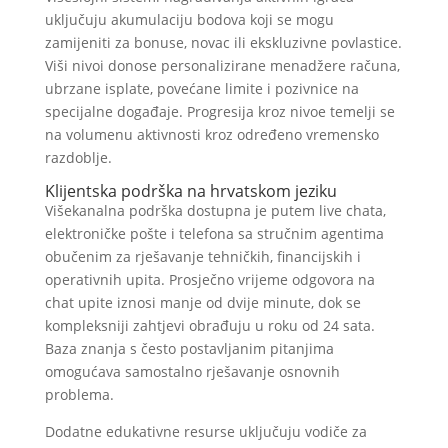
uključuju akumulaciju bodova koji se mogu
zamijeniti za bonuse, novac ili ekskluzivne povlastice.
Viši nivoi donose personalizirane menadžere računa,
ubrzane isplate, povećane limite i pozivnice na
specijalne događaje. Progresija kroz nivoe temelji se
na volumenu aktivnosti kroz određeno vremensko
razdoblje.
Klijentska podrška na hrvatskom jeziku
Višekanalna podrška dostupna je putem live chata,
elektroničke pošte i telefona sa stručnim agentima
obučenim za rješavanje tehničkih, financijskih i
operativnih upita. Prosječno vrijeme odgovora na
chat upite iznosi manje od dvije minute, dok se
kompleksniji zahtjevi obrađuju u roku od 24 sata.
Baza znanja s često postavljanim pitanjima
omogućava samostalno rješavanje osnovnih
problema.
Dodatne edukativne resurse uključuju vodiče za