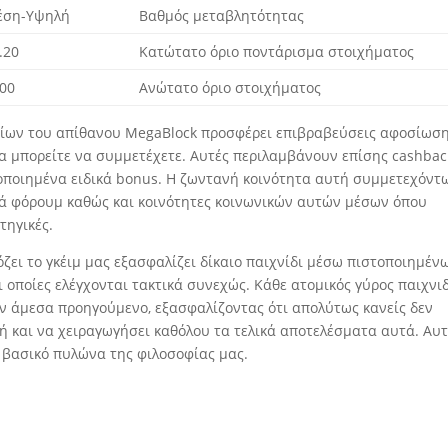
έση-Υψηλή
Βαθμός μεταβλητότητας
.20
Κατώτατο όριο ποντάρισμα στοιχήματος
00
Ανώτατο όριο στοιχήματος
ίων του απίθανου MegaBlock προσφέρει επιβραβεύσεις αφοσίωσ
α μπορείτε να συμμετέχετε. Αυτές περιλαμβάνουν επίσης cashbac
οποιημένα ειδικά bonus. Η ζωντανή κοινότητα αυτή συμμετεχόντ
ργά φόρουμ καθώς και κοινότητες κοινωνικών αυτών μέσων όπου
τηγικές.
ει το γκέιμ μας εξασφαλίζει δίκαιο παιχνίδι μέσω πιστοποιημέν
οποίες ελέγχονται τακτικά συνεχώς. Κάθε ατομικός γύρος παιχνι
ον άμεσα προηγούμενο, εξασφαλίζοντας ότι απολύτως κανείς δεν
ή και να χειραγωγήσει καθόλου τα τελικά αποτελέσματα αυτά. Αυ
ί βασικό πυλώνα της φιλοσοφίας μας.