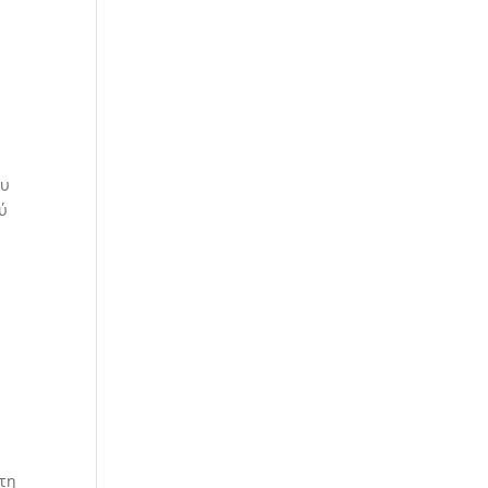
ου
ού
ατη