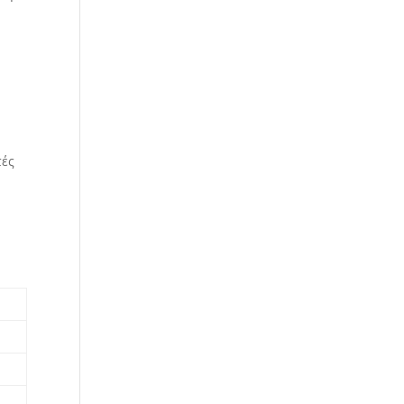
ν
τές