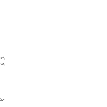
ική
θώς
ώνει