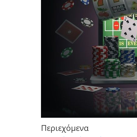
Περιεχόμενα