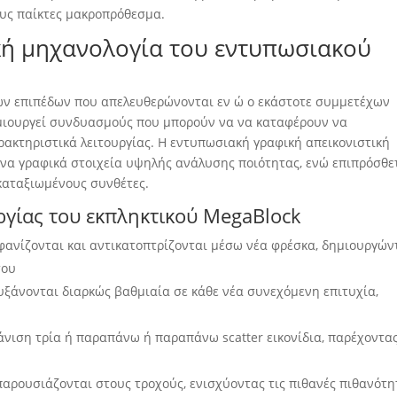
υς παίκτες μακροπρόθεσμα.
κή μηχανολογία του εντυπωσιακού
ών επιπέδων που απελευθερώνονται εν ώ ο εκάστοτε συμμετέχων
ημιουργεί συνδυασμούς που μπορούν να να καταφέρουν να
ρακτηριστικά λειτουργίας. Η εντυπωσιακή γραφική απεικονιστική
να γραφικά στοιχεία υψηλής ανάλυσης ποιότητας, ενώ επιπρόσθε
 καταξιωμένους συνθέτες.
ργίας του εκπληκτικού MegaBlock
ανίζονται και αντικατοπτρίζονται μέσω νέα φρέσκα, δημιουργών
του
αυξάνονται διαρκώς βαθμιαία σε κάθε νέα συνεχόμενη επιτυχία,
άνιση τρία ή παραπάνω ή παραπάνω scatter εικονίδια, παρέχοντας
αρουσιάζονται στους τροχούς, ενισχύοντας τις πιθανές πιθανότη