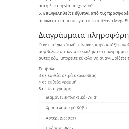
αυτή λειτουργία παιχνιδιού
Επωφεληθείτε έξυπνα από τις προσφορές
αποκλειστικά bonus για το το απίθανο MegaBl
Διαγράμματα πληροφόρη
Ο κατωτέρω κάτωθι πίνακας παρουσιάζει ανα
συμβόλων αυτών στο εκπληκτικό πρόγραμμα τ
αυτές εδώ, μπορείτε εύκολα να αναγνωρίζετε 
Σύμβολο
3 σε ευθεία σειρά ακολουθίας
4 σε ευθεία γραμμή
5 σε ίδια γραμμή
Διαμάντι εκπληκτικό (Wild)
Χρυσό λαμπερό Κύβο
Αστέρι (Scatter)
Πράσινο Block