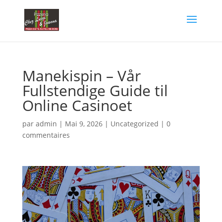
Manekispin – Vår
Fullstendige Guide til
Online Casinoet
par
admin
|
Mai 9, 2026
|
Uncategorized
|
0
commentaires