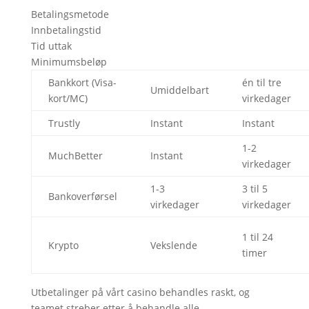
Betalingsmetode
Innbetalingstid
Tid uttak
Minimumsbeløp
Bankkort (Visa-
én til tre
Umiddelbart
kort/MC)
virkedager
Trustly
Instant
Instant
1-2
MuchBetter
Instant
virkedager
1-3
3 til 5
Bankoverførsel
virkedager
virkedager
1 til 24
Krypto
Vekslende
timer
Utbetalinger på vårt casino behandles raskt, og
teamet streber etter å behandle alle