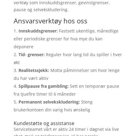
verktøy som innskuddsgrenser, gevinstgrenser,
pause og selvekskludering.
Ansvarsverktøy hos oss
Innskuddsgrenser:
Fastsett ukentlige, månedlige
eller periodiske grenser for hva mye du kan
deponere
Tid- grenser:
Reguler hvor lang tid du spiller i hver
økt
Realitetssjekk:
Motta påminnelser om hvor lenge
du har vært aktiv
Spillpause fra gambling:
Sett en temporær pause
fra tjuefire timer til 6 måneder
Permanent selvekskludering:
Steng
brukerkontoen din varig hvis ønskelig
Kundestøtte og assistanse
Serviceteamet vårt er aktiv 24 timer i døgnet via live