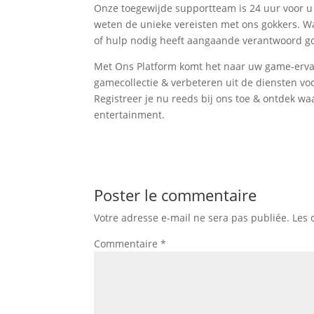
Onze toegewijde supportteam is 24 uur voor u 
weten de unieke vereisten met ons gokkers. Wa
of hulp nodig heeft aangaande verantwoord gok
Met Ons Platform komt het naar uw game-ervari
gamecollectie & verbeteren uit de diensten voo
Registreer je nu reeds bij ons toe & ontdek w
entertainment.
Poster le commentaire
Votre adresse e-mail ne sera pas publiée.
Les 
Commentaire
*