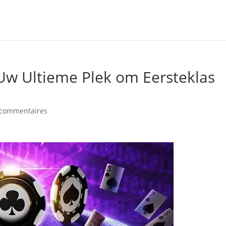
Uw Ultieme Plek om Eersteklas
 commentaires