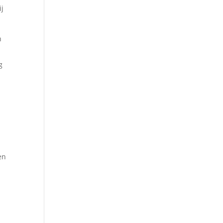
ij
n
g
en