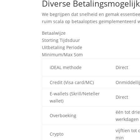
Diverse Betalingsmogeli
We begrijpen dat snelheid en gemak essentiee
ruim scala op betaalopties geïmplementeerd 
Betaalwijze
Storting Tijdsduur
Uitbetaling Periode
Minimum/Max Som
iDEAL methode
Direct
Credit (Visa card/MC)
Onmiddelli
E-wallets (Skrill/Neteller
Direct
wallet)
één tot dri
Overboeking
werkdagen
vijftien tot 
Crypto
min