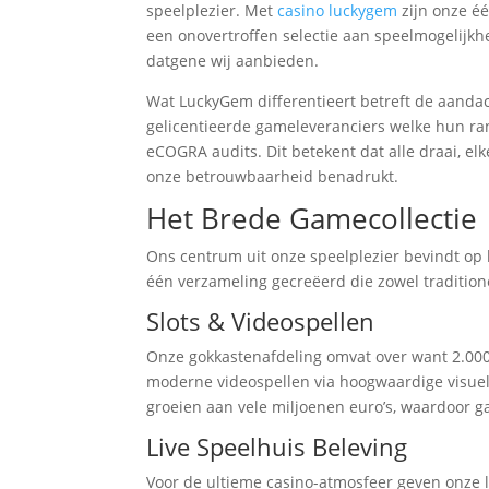
speelplezier. Met
casino luckygem
zijn onze éé
een onovertroffen selectie aan speelmogelijkhe
datgene wij aanbieden.
Wat LuckyGem differentieert betreft de aandac
gelicentieerde gameleveranciers welke hun ra
eCOGRA audits. Dit betekent dat alle draai, elk
onze betrouwbaarheid benadrukt.
Het Brede Gamecollectie
Ons centrum uit onze speelplezier bevindt op 
één verzameling gecreëerd die zowel traditio
Slots & Videospellen
Onze gokkastenafdeling omvat over want 2.000
moderne videospellen via hoogwaardige visuel
groeien aan vele miljoenen euro’s, waardoor 
Live Speelhuis Beleving
Voor de ultieme casino-atmosfeer geven onze l