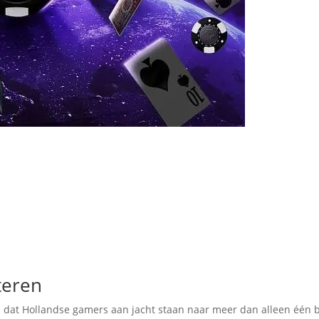
teren
j dat Hollandse gamers aan jacht staan naar meer dan alleen één 