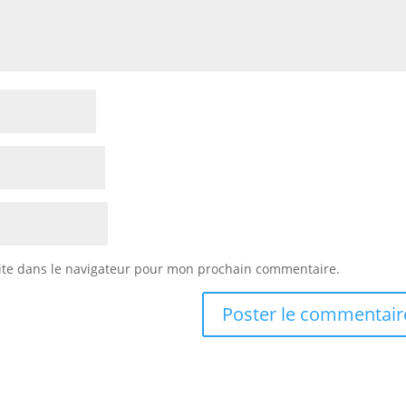
ite dans le navigateur pour mon prochain commentaire.