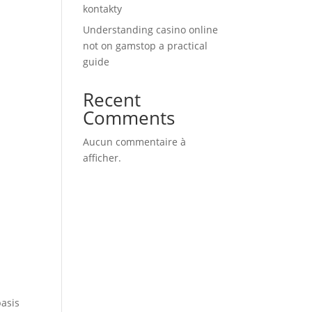
kontakty
Understanding casino online
not on gamstop a practical
guide
Recent
Comments
Aucun commentaire à
afficher.
basis