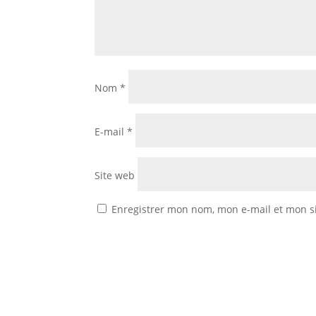
Nom
*
E-mail
*
Site web
Enregistrer mon nom, mon e-mail et mon s