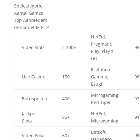
Spelcategorie
Aantal Games
Top Aanbieders
Gemiddelde RTP
NetEnt,
Pragmatic
Video Slots
2.100+
96
Play, Play’n
GO
Evolution
Live Casino
150+
Gaming,
98
Ezugi
Microgaming,
Bordspellen
400+
97
Red Tiger
Jackpot
NetEnt,
85+
94
Slots
Microgaming
Betsoft,
Video Poker
60+
99
Habanero