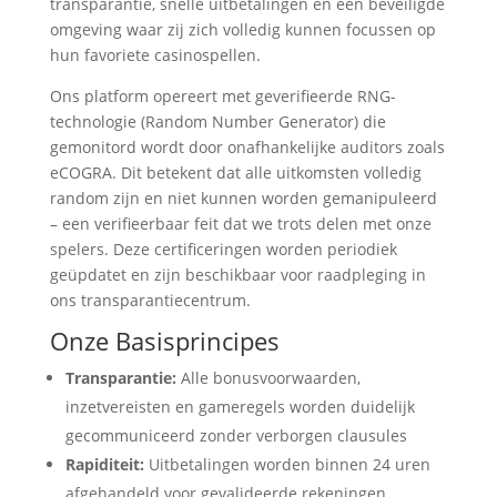
transparantie, snelle uitbetalingen en een beveiligde
omgeving waar zij zich volledig kunnen focussen op
hun favoriete casinospellen.
Ons platform opereert met geverifieerde RNG-
technologie (Random Number Generator) die
gemonitord wordt door onafhankelijke auditors zoals
eCOGRA. Dit betekent dat alle uitkomsten volledig
random zijn en niet kunnen worden gemanipuleerd
– een verifieerbaar feit dat we trots delen met onze
spelers. Deze certificeringen worden periodiek
geüpdatet en zijn beschikbaar voor raadpleging in
ons transparantiecentrum.
Onze Basisprincipes
Transparantie:
Alle bonusvoorwaarden,
inzetvereisten en gameregels worden duidelijk
gecommuniceerd zonder verborgen clausules
Rapiditeit:
Uitbetalingen worden binnen 24 uren
afgehandeld voor gevalideerde rekeningen