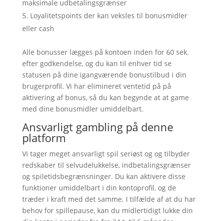
maksimale udbetalingsgrænser
Loyalitetspoints der kan veksles til bonusmidler
eller cash
Alle bonusser lægges på kontoen inden for 60 sek.
efter godkendelse, og du kan til enhver tid se
statusen på dine igangværende bonustilbud i din
brugerprofil. Vi har elimineret ventetid på på
aktivering af bonus, så du kan begynde at at game
med dine bonusmidler umiddelbart.
Ansvarligt gambling på denne
platform
Vi tager meget ansvarligt spil seriøst og og tilbyder
redskaber til selvudelukkelse, indbetalingsgrænser
og spiletidsbegrænsninger. Du kan aktivere disse
funktioner umiddelbart i din kontoprofil, og de
træder i kraft med det samme. I tilfælde af at du har
behov for spillepause, kan du midlertidigt lukke din