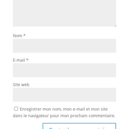
Nom
*
E-mail
*
Site web
Enregistrer mon nom, mon e-mail et mon site
dans le navigateur pour mon prochain commentaire.