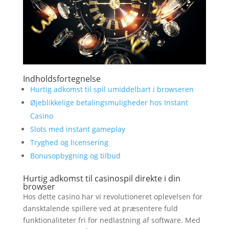
Indholdsfortegnelse
Hurtig adkomst til spil umiddelbart i browseren
Øjeblikkelige betalingsmuligheder hos Instant
Casino
Slots med instant gameplay
Tryghed og licensering
Bonusopbygning og tilbud
Hurtig adkomst til casinospil direkte i din
browser
Hos dette casino har vi revolutioneret oplevelsen for
dansktalende spillere ved at præsentere fuld
funktionaliteter fri for nedlastning af software. Med