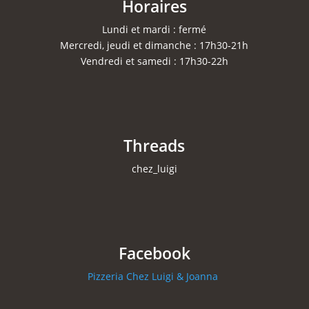
Horaires
Lundi et mardi : fermé
Mercredi, jeudi et dimanche : 17h30-21h
Vendredi et samedi : 17h30-22h
Threads
chez_luigi
Facebook
Pizzeria Chez Luigi & Joanna