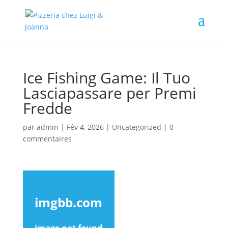
Ice Fishing Game: Il Tuo
Lasciapassare per Premi
Fredde
par
admin
|
Fév 4, 2026
|
Uncategorized
|
0
commentaires