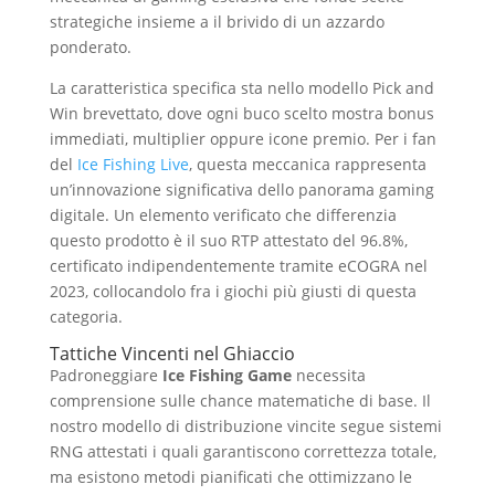
strategiche insieme a il brivido di un azzardo
ponderato.
La caratteristica specifica sta nello modello Pick and
Win brevettato, dove ogni buco scelto mostra bonus
immediati, multiplier oppure icone premio. Per i fan
del
Ice Fishing Live
, questa meccanica rappresenta
un’innovazione significativa dello panorama gaming
digitale. Un elemento verificato che differenzia
questo prodotto è il suo RTP attestato del 96.8%,
certificato indipendentemente tramite eCOGRA nel
2023, collocandolo fra i giochi più giusti di questa
categoria.
Tattiche Vincenti nel Ghiaccio
Padroneggiare
Ice Fishing Game
necessita
comprensione sulle chance matematiche di base. Il
nostro modello di distribuzione vincite segue sistemi
RNG attestati i quali garantiscono correttezza totale,
ma esistono metodi pianificati che ottimizzano le