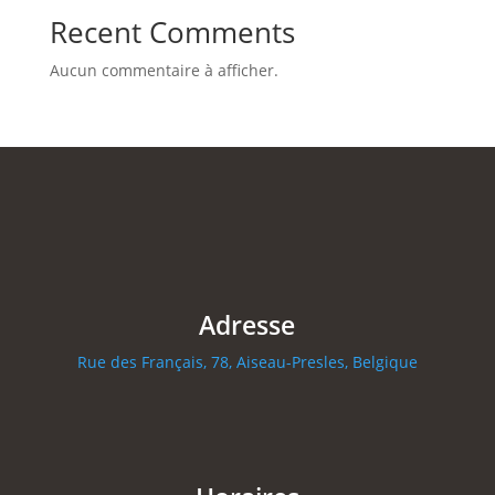
Recent Comments
Aucun commentaire à afficher.
Adresse
Rue des Français, 78, Aiseau-Presles, Belgique