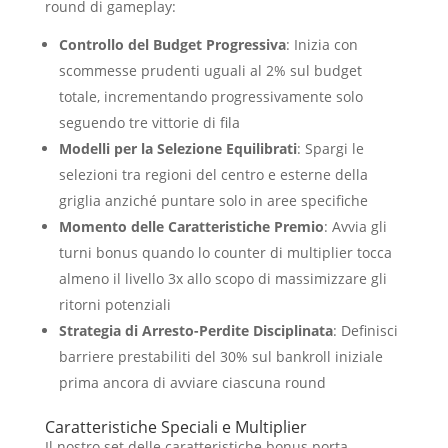
round di gameplay:
Controllo del Budget Progressiva
: Inizia con
scommesse prudenti uguali al 2% sul budget
totale, incrementando progressivamente solo
seguendo tre vittorie di fila
Modelli per la Selezione Equilibrati
: Spargi le
selezioni tra regioni del centro e esterne della
griglia anziché puntare solo in aree specifiche
Momento delle Caratteristiche Premio
: Avvia gli
turni bonus quando lo counter di multiplier tocca
almeno il livello 3x allo scopo di massimizzare gli
ritorni potenziali
Strategia di Arresto-Perdite Disciplinata
: Definisci
barriere prestabiliti del 30% sul bankroll iniziale
prima ancora di avviare ciascuna round
Caratteristiche Speciali e Multiplier
Il nostro set delle caratteristiche bonus porta