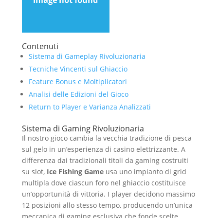
Contenuti
Sistema di Gameplay Rivoluzionaria
Tecniche Vincenti sul Ghiaccio
Feature Bonus e Moltiplicatori
Analisi delle Edizioni del Gioco
Return to Player e Varianza Analizzati
Sistema di Gaming Rivoluzionaria
Il nostro gioco cambia la vecchia tradizione di pesca
sul gelo in un’esperienza di casino elettrizzante. A
differenza dai tradizionali titoli da gaming costruiti
su slot,
Ice Fishing Game
usa uno impianto di grid
multipla dove ciascun foro nel ghiaccio costituisce
un’opportunità di vittoria. I player decidono massimo
12 posizioni allo stesso tempo, producendo un’unica
meccanica di gaming esclusiva che fonde scelte