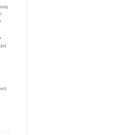
niós
i
a
P
tást
heti