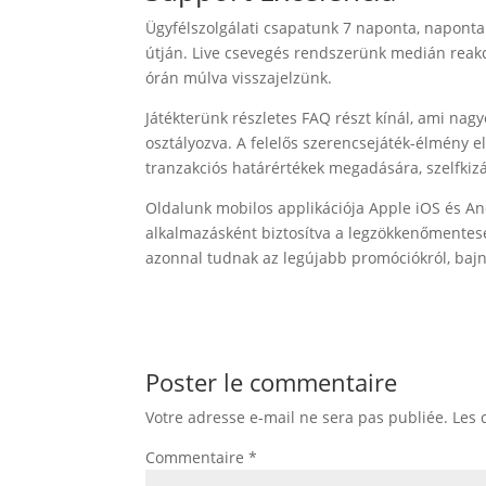
Ügyfélszolgálati csapatunk 7 naponta, naponta 
útján. Live csevegés rendszerünk medián reakc
órán múlva visszajelzünk.
Játékterünk részletes FAQ részt kínál, ami na
osztályozva. A felelős szerencsejáték-élmény el
tranzakciós határértékek megadására, szelfkizá
Oldalunk mobilos applikációja Apple iOS és An
alkalmazásként biztosítva a legzökkenőmentese
azonnal tudnak az legújabb promóciókról, bajn
Poster le commentaire
Votre adresse e-mail ne sera pas publiée.
Les 
Commentaire
*