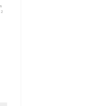
on
 2