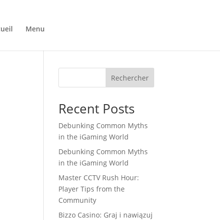
ueil
Menu
Commandez en ligne
Rechercher
Recent Posts
Debunking Common Myths
in the iGaming World
Debunking Common Myths
in the iGaming World
Master CCTV Rush Hour:
Player Tips from the
Community
Bizzo Casino: Graj i nawiązuj