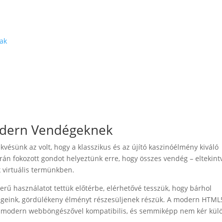
ak
Modern Vendégeknek
ekvésünk az volt, hogy a klasszikus és az újító kaszinóélmény kiváló
orán fokozott gondot helyeztünk erre, hogy összes vendég – eltekint
k virtuális termünkben.
zerű használatot tettük előtérbe, elérhetővé tesszük, hogy bárhol
dégeink, gördülékeny élményt részesüljenek részük. A modern HTML
yi modern webböngészővel kompatibilis, és semmiképp nem kér kül