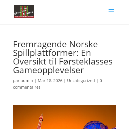
Fremragende Norske
Spillplattformer: En
Oversikt til Førsteklasses
Gameopplevelser
par
admin
|
Mar 18, 2026
|
Uncategorized
|
0
commentaires