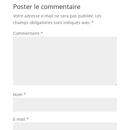
Poster le commentaire
Votre adresse e-mail ne sera pas publiée.
Les
champs obligatoires sont indiqués avec
*
Commentaire
*
Nom
*
E-mail
*