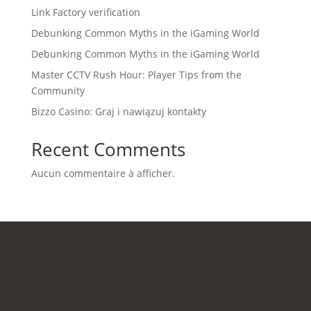
Link Factory verification
Debunking Common Myths in the iGaming World
Debunking Common Myths in the iGaming World
Master CCTV Rush Hour: Player Tips from the
Community
Bizzo Casino: Graj i nawiązuj kontakty
Recent Comments
Aucun commentaire à afficher.