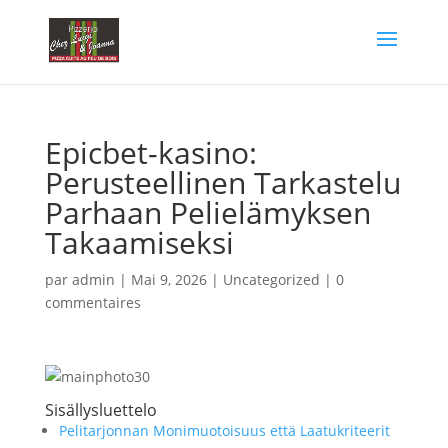
Epicbet-kasino:
Perusteellinen Tarkastelu
Parhaan Pelielämyksen
Takaamiseksi
par
admin
|
Mai 9, 2026
|
Uncategorized
|
0
commentaires
Sisällysluettelo
Pelitarjonnan Monimuotoisuus että Laatukriteerit