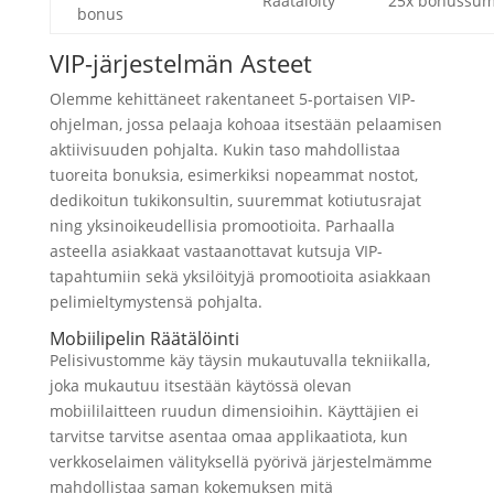
Räätälöity
25x bonussu
bonus
VIP-järjestelmän Asteet
Olemme kehittäneet rakentaneet 5-portaisen VIP-
ohjelman, jossa pelaaja kohoaa itsestään pelaamisen
aktiivisuuden pohjalta. Kukin taso mahdollistaa
tuoreita bonuksia, esimerkiksi nopeammat nostot,
dedikoitun tukikonsultin, suuremmat kotiutusrajat
ning yksinoikeudellisia promootioita. Parhaalla
asteella asiakkaat vastaanottavat kutsuja VIP-
tapahtumiin sekä yksilöityjä promootioita asiakkaan
pelimieltymystensä pohjalta.
Mobiilipelin Räätälöinti
Pelisivustomme käy täysin mukautuvalla tekniikalla,
joka mukautuu itsestään käytössä olevan
mobiililaitteen ruudun dimensioihin. Käyttäjien ei
tarvitse tarvitse asentaa omaa applikaatiota, kun
verkkoselaimen välityksellä pyörivä järjestelmämme
mahdollistaa saman kokemuksen mitä