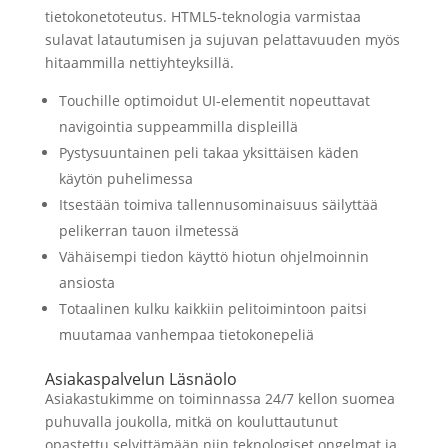
tietokonetoteutus. HTML5-teknologia varmistaa
sulavat latautumisen ja sujuvan pelattavuuden myös
hitaammilla nettiyhteyksillä.
Touchille optimoidut UI-elementit nopeuttavat
navigointia suppeammilla displeillä
Pystysuuntainen peli takaa yksittäisen käden
käytön puhelimessa
Itsestään toimiva tallennusominaisuus säilyttää
pelikerran tauon ilmetessä
Vähäisempi tiedon käyttö hiotun ohjelmoinnin
ansiosta
Totaalinen kulku kaikkiin pelitoimintoon paitsi
muutamaa vanhempaa tietokonepeliä
Asiakaspalvelun Läsnäolo
Asiakastukimme on toiminnassa 24/7 kellon suomea
puhuvalla joukolla, mitkä on kouluttautunut
opastettu selvittämään niin teknologiset ongelmat ja