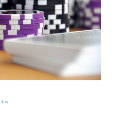
idas
o