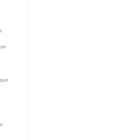
os
con
 que
mo