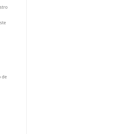
stro
ste
o de
n