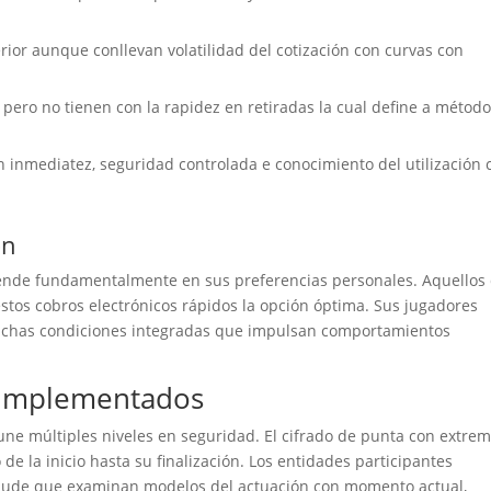
ior aunque conllevan volatilidad del cotización con curvas con
pero no tienen con la rapidez en retiradas la cual define a métod
 inmediatez, seguridad controlada e conocimiento del utilización 
ón
epende fundamentalmente en sus preferencias personales. Aquellos
stos cobros electrónicos rápidos la opción óptima. Sus jugadores
ichas condiciones integradas que impulsan comportamientos
 Implementados
une múltiples niveles en seguridad. El cifrado de punta con extre
e la inicio hasta su finalización. Los entidades participantes
raude que examinan modelos del actuación con momento actual,