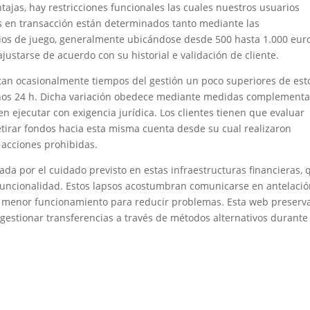
jas, hay restricciones funcionales las cuales nuestros usuarios
 en transacción están determinados tanto mediante las
sitios de juego, generalmente ubicándose desde 500 hasta 1.000 eur
ajustarse de acuerdo con su historial e validación de cliente.
tan ocasionalmente tiempos del gestión un poco superiores de est
chos 24 h. Dicha variación obedece mediante medidas complementa
en ejecutar con exigencia jurídica. Los clientes tienen que evaluar
irar fondos hacia esta misma cuenta desde su cual realizaron
a acciones prohibidas.
nada por el cuidado previsto en estas infraestructuras financieras, 
funcionalidad. Estos lapsos acostumbran comunicarse en antelació
en menor funcionamiento para reducir problemas. Esta web preserv
estionar transferencias a través de métodos alternativos durante