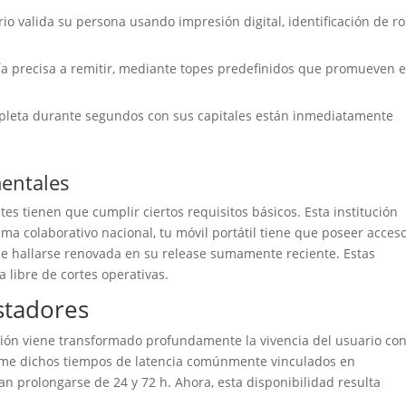
o valida su persona usando impresión digital, identificación de ro
ía precisa a remitir, mediante topes predefinidos que promueven e
pleta durante segundos con sus capitales están inmediatamente
entales
ntes tienen que cumplir ciertos requisitos básicos. Esta institución
ema colaborativo nacional, tu móvil portátil tiene que poseer acces
ebe hallarse renovada en su release sumamente reciente. Estas
 libre de cortes operativas.
stadores
ción viene transformado profundamente la vivencia del usuario co
prime dichos tiempos de latencia comúnmente vinculados en
ían prolongarse de 24 y 72 h. Ahora, esta disponibilidad resulta