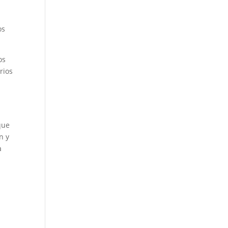
os
os
rios
que
n y
a