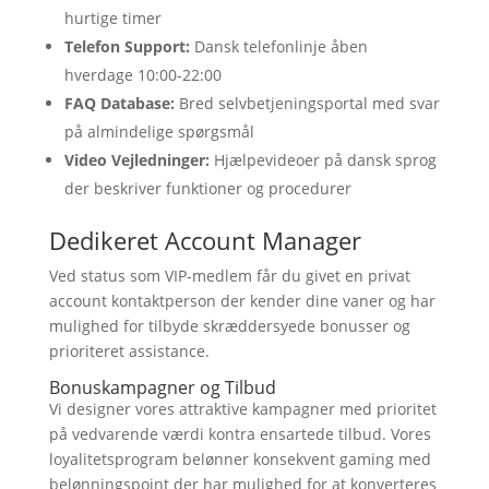
hurtige timer
Telefon Support:
Dansk telefonlinje åben
hverdage 10:00-22:00
FAQ Database:
Bred selvbetjeningsportal med svar
på almindelige spørgsmål
Video Vejledninger:
Hjælpevideoer på dansk sprog
der beskriver funktioner og procedurer
Dedikeret Account Manager
Ved status som VIP-medlem får du givet en privat
account kontaktperson der kender dine vaner og har
mulighed for tilbyde skræddersyede bonusser og
prioriteret assistance.
Bonuskampagner og Tilbud
Vi designer vores attraktive kampagner med prioritet
på vedvarende værdi kontra ensartede tilbud. Vores
loyalitetsprogram belønner konsekvent gaming med
belønningspoint der har mulighed for at konverteres