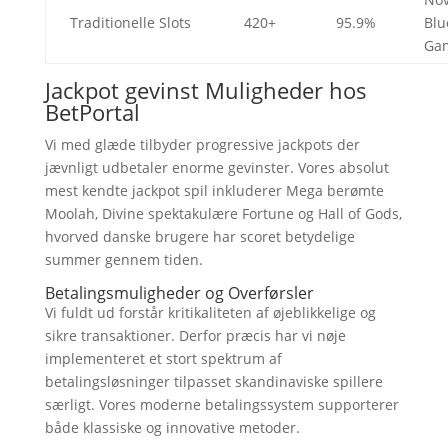
Traditionelle Slots
420+
95.9%
Blu
Ga
Jackpot gevinst Muligheder hos
BetPortal
Vi med glæde tilbyder progressive jackpots der
jævnligt udbetaler enorme gevinster. Vores absolut
mest kendte jackpot spil inkluderer Mega berømte
Moolah, Divine spektakulære Fortune og Hall of Gods,
hvorved danske brugere har scoret betydelige
summer gennem tiden.
Betalingsmuligheder og Overførsler
Vi fuldt ud forstår kritikaliteten af øjeblikkelige og
sikre transaktioner. Derfor præcis har vi nøje
implementeret et stort spektrum af
betalingsløsninger tilpasset skandinaviske spillere
særligt. Vores moderne betalingssystem supporterer
både klassiske og innovative metoder.