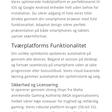
Vores optimerede mobilplatform er perfektioneret til
iOS og Google Android enheder helt uden behov for
installation. Du sikrer adgang til hele vores titler
direkte gennem din smartphone browser med fuld
funktionalitet. Adaptivt design sikrer perfekt
præsentation på både smartphones og tablets
uanset skærmformat.
Tværplatforms Funktionalitet
Din unikke spillekonto opdateres automatisk på
gennem alle devices. Begynd et session på desktop
og fortsæt seamlessly på smartphone uden at tabe
progression eller bonustilbud. Vores cloud-baserede
løsning gemmer automatisk din spillehistorik og valg.
Sikkerhed og Licensering
Vi opererer gennem streng tilsyn fra Malta
anerkendte Gaming Authority (MGA organisationen),
hvilket sikrer høje niveauer for tryghed og retfærdig
gaming. Vores robuste platform bruger 256-bit SSL