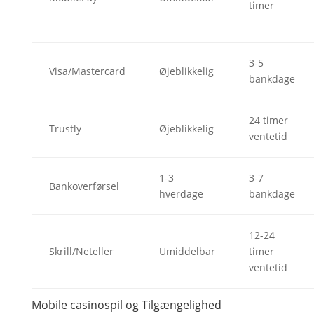
timer
3-5
Visa/Mastercard
Øjeblikkelig
bankdage
24 timer
Trustly
Øjeblikkelig
ventetid
1-3
3-7
Bankoverførsel
hverdage
bankdage
12-24
Skrill/Neteller
Umiddelbar
timer
ventetid
Mobile casinospil og Tilgængelighed