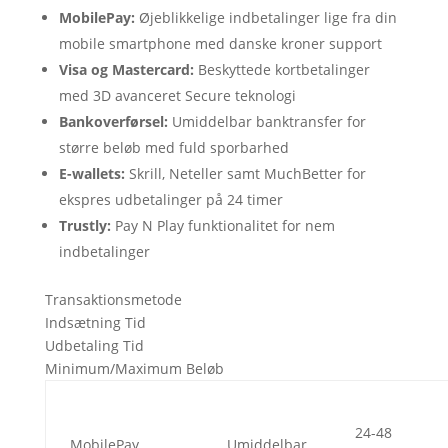
MobilePay:
Øjeblikkelige indbetalinger lige fra din
mobile smartphone med danske kroner support
Visa og Mastercard:
Beskyttede kortbetalinger
med 3D avanceret Secure teknologi
Bankoverførsel:
Umiddelbar banktransfer for
større beløb med fuld sporbarhed
E-wallets:
Skrill, Neteller samt MuchBetter for
ekspres udbetalinger på 24 timer
Trustly:
Pay N Play funktionalitet for nem
indbetalinger
Transaktionsmetode
Indsætning Tid
Udbetaling Tid
Minimum/Maximum Beløb
24-48
MobilePay
Umiddelbar