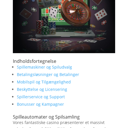
Indholdsfortegnelse
Spillemaskiner og Spiludvalg
Betalingsløsninger og Betalinger
Mobilspil og Tilgængelighed
Beskyttelse og Licensering
Spillerservice og Support
Bonusser og Kampagner
Spilleautomater og Spilsamling
Vores fantastiske casino præsenterer et massivt