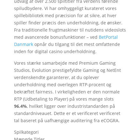
udvalg af over 2.500 spiltitler fra verdens førende
spiludbydere. Vi har omhyggeligt kurateret vores
spillebibliotek med præcision for at sikre, at hver
spiller finder præcis den underholdning, de ønsker.
Fra traditionelle frugtmaskiner til nutidens videoslots
med avancerede bonusfunktioner – ved
BetPortal
Danmark
opnår du tilgang til det mest omfattende
inden for digital casino underholdning.
Vores stærke samarbejde med Premium Gaming
Studios, Evolution prestigefyldte Gaming og NetEnt
verdenskendte garanterer, at du oplever
underholdning med overlegen RTP-procent og
bekræftet fairness. I virkeligheden er den normale
RTP (Udbetaling to Player) på vores mange slots
96.4%
, hvilket ligger over industristandarden på
standardniveauet. Dette er et verificeret verificeret
tal baseret på uafhængige auditering fra eCOGRA.
Spilkategori
Mængde Titler