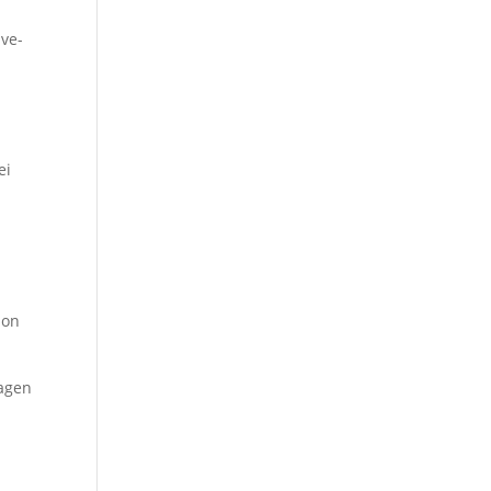
ive-
ei
ion
ragen