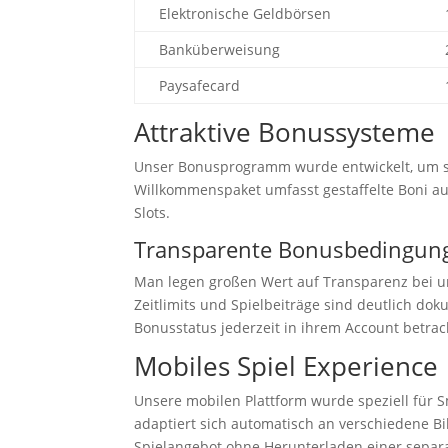
Elektronische Geldbörsen
Banküberweisung
Paysafecard
Attraktive Bonussysteme
Unser Bonusprogramm wurde entwickelt, um 
Willkommenspaket umfasst gestaffelte Boni auf
Slots.
Transparente Bonusbedingun
Man legen großen Wert auf Transparenz bei 
Zeitlimits und Spielbeiträge sind deutlich dok
Bonusstatus jederzeit in ihrem Account betr
Mobiles Spiel Experience
Unsere mobilen Plattform wurde speziell für 
adaptiert sich automatisch an verschiedene B
Spielangebot ohne Herunterladen einer separ