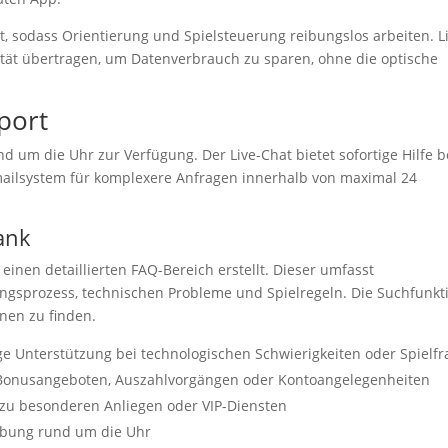
t, sodass Orientierung und Spielsteuerung reibungslos arbeiten. L
ität übertragen, um Datenverbrauch zu sparen, ohne die optische
port
um die Uhr zur Verfügung. Der Live-Chat bietet sofortige Hilfe b
ailsystem für komplexere Anfragen innerhalb von maximal 24
ank
 einen detaillierten FAQ-Bereich erstellt. Dieser umfasst
ngsprozess, technischen Probleme und Spielregeln. Die Suchfunkt
onen zu finden.
ge Unterstützung bei technologischen Schwierigkeiten oder Spielf
zu Bonusangeboten, Auszahlvorgängen oder Kontoangelegenheiten
n zu besonderen Anliegen oder VIP-Diensten
ebung rund um die Uhr