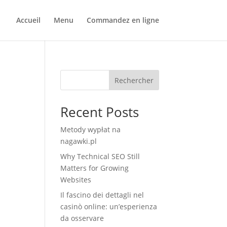
Accueil
Menu
Commandez en ligne
Rechercher
Recent Posts
Metody wypłat na
nagawki.pl
Why Technical SEO Still
Matters for Growing
Websites
Il fascino dei dettagli nel
casinò online: un’esperienza
da osservare