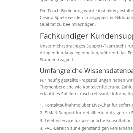
Die Touch-Bedienung wurde instinktiv gestalte
Casino-Spiele werden in angepasster Bildqual
Qualität zu beeinträchtigen.
Fachkundiger Kundensup
Unser mehrsprachiges Support-Team steht rund 
dringenden Angelegenheiten, während das Em
Stunden reagiert.
Umfangreiche Wissensdatenb
Für häufig gestellte Fragestellungen haben wir
Themenbereiche wie Kontoverifizierung, Zahlu
erlaubt es Spielern, rasch relevante Informati
Kontaktaufnahme über Live-Chat für soforti
E-Mail-Support für detaillierte Anfragen 
Telefonservice für persönliche Konsultatio
FAQ-Bereich zur eigenständigen Fehlerbeh