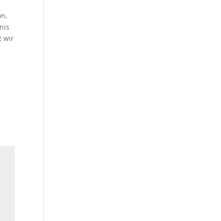
on,
nis
t wir