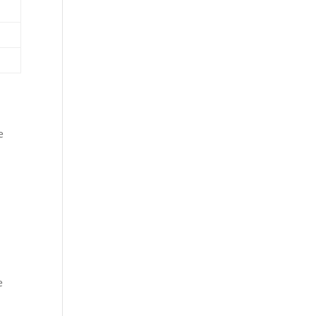
s
e
.
e