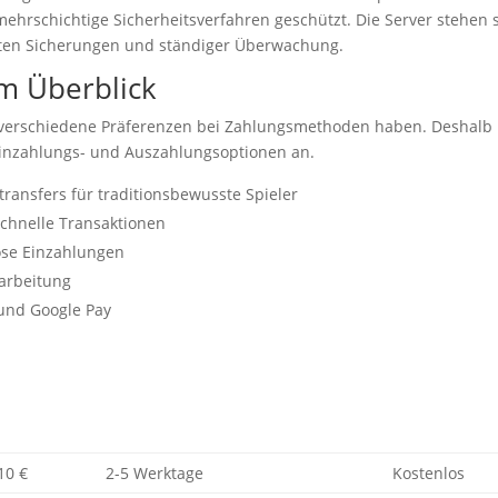
hrschichtige Sicherheitsverfahren geschützt. Die Server stehen 
ten Sicherungen und ständiger Überwachung.
im Überblick
r verschiedene Präferenzen bei Zahlungsmethoden haben. Deshalb
n Einzahlungs- und Auszahlungsoptionen an.
ransfers für traditionsbewusste Spieler
 schnelle Transaktionen
ose Einzahlungen
rarbeitung
und Google Pay
10 €
2-5 Werktage
Kostenlos