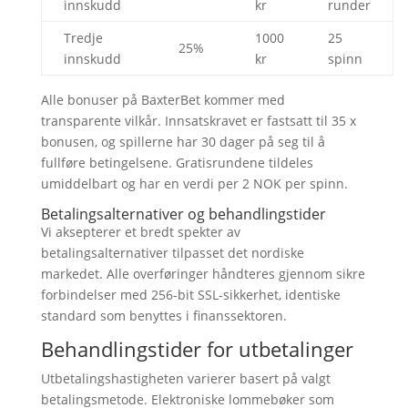
innskudd
kr
runder
Tredje
1000
25
25%
innskudd
kr
spinn
Alle bonuser på BaxterBet kommer med
transparente vilkår. Innsatskravet er fastsatt til 35 x
bonusen, og spillerne har 30 dager på seg til å
fullføre betingelsene. Gratisrundene tildeles
umiddelbart og har en verdi per 2 NOK per spinn.
Betalingsalternativer og behandlingstider
Vi aksepterer et bredt spekter av
betalingsalternativer tilpasset det nordiske
markedet. Alle overføringer håndteres gjennom sikre
forbindelser med 256-bit SSL-sikkerhet, identiske
standard som benyttes i finanssektoren.
Behandlingstider for utbetalinger
Utbetalingshastigheten varierer basert på valgt
betalingsmetode. Elektroniske lommebøker som