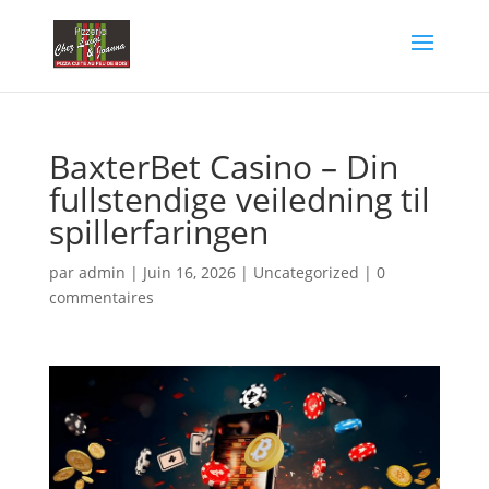
BaxterBet Casino – Din
fullstendige veiledning til
spillerfaringen
par
admin
|
Juin 16, 2026
|
Uncategorized
|
0
commentaires