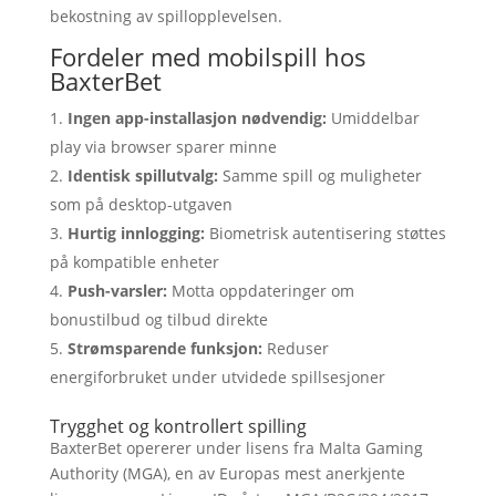
bekostning av spillopplevelsen.
Fordeler med mobilspill hos
BaxterBet
Ingen app-installasjon nødvendig:
Umiddelbar
play via browser sparer minne
Identisk spillutvalg:
Samme spill og muligheter
som på desktop-utgaven
Hurtig innlogging:
Biometrisk autentisering støttes
på kompatible enheter
Push-varsler:
Motta oppdateringer om
bonustilbud og tilbud direkte
Strømsparende funksjon:
Reduser
energiforbruket under utvidede spillsesjoner
Trygghet og kontrollert spilling
BaxterBet opererer under lisens fra Malta Gaming
Authority (MGA), en av Europas mest anerkjente