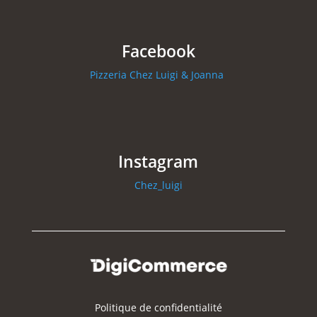
Facebook
Pizzeria Chez Luigi & Joanna
Instagram
Chez_luigi
Politique de confidentialité