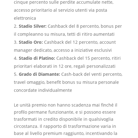
cinque percento sulle perdite accumulate nette,
accesso prioritario al servizio utenti via posta
elettronica
Stadio Silver:
Cashback del 8 percento, bonus per
il compleanno su misura, tetti di ritiro aumentati
Stadio Oro:
Cashback del 12 percento, account
manager dedicato, accesso a iniziative esclusivi
Stadio di Platino:
Cashback del 15 percento, ritiri
prioritari elaborati in 12 ore, regali personalizzati
Grado di Diamante:
Cash-back del venti percento,
travel omaggio, benefit bonus su misura personale
concordate individualmente
Le unità premio non hanno scadenza mai finché il
profilo permane funzionante, e si possono essere
trasformati in credito disponibile in qualsivoglia
circostanza. Il rapporto di trasformazione varia in
base al livello premium raggiunto, incentivando la