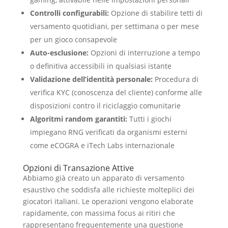
Controlli configurabili:
Opzione di stabilire tetti di
versamento quotidiani, per settimana o per mese
per un gioco consapevole
Auto-esclusione:
Opzioni di interruzione a tempo
o definitiva accessibili in qualsiasi istante
Validazione dell’identità personale:
Procedura di
verifica KYC (conoscenza del cliente) conforme alle
disposizioni contro il riciclaggio comunitarie
Algoritmi random garantiti:
Tutti i giochi
impiegano RNG verificati da organismi esterni
come eCOGRA e iTech Labs internazionale
Opzioni di Transazione Attive
Abbiamo già creato un apparato di versamento
esaustivo che soddisfa alle richieste molteplici dei
giocatori italiani. Le operazioni vengono elaborate
rapidamente, con massima focus ai ritiri che
rappresentano frequentemente una questione