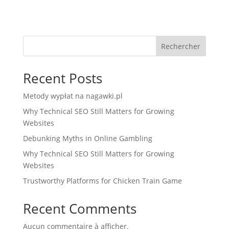
Rechercher
Recent Posts
Metody wypłat na nagawki.pl
Why Technical SEO Still Matters for Growing
Websites
Debunking Myths in Online Gambling
Why Technical SEO Still Matters for Growing
Websites
Trustworthy Platforms for Chicken Train Game
Recent Comments
Aucun commentaire à afficher.