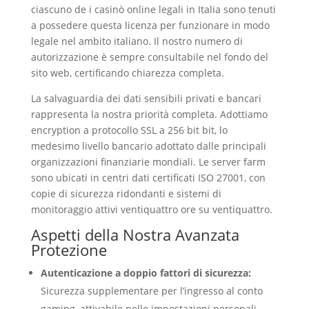
ciascuno de i casinò online legali in Italia sono tenuti
a possedere questa licenza per funzionare in modo
legale nel ambito italiano. Il nostro numero di
autorizzazione è sempre consultabile nel fondo del
sito web, certificando chiarezza completa.
La salvaguardia dei dati sensibili privati e bancari
rappresenta la nostra priorità completa. Adottiamo
encryption a protocollo SSL a 256 bit bit, lo
medesimo livello bancario adottato dalle principali
organizzazioni finanziarie mondiali. Le server farm
sono ubicati in centri dati certificati ISO 27001, con
copie di sicurezza ridondanti e sistemi di
monitoraggio attivi ventiquattro ore su ventiquattro.
Aspetti della Nostra Avanzata
Protezione
Autenticazione a doppio fattori di sicurezza:
Sicurezza supplementare per l’ingresso al conto
gaming, attivabile nelle impostazioni personali