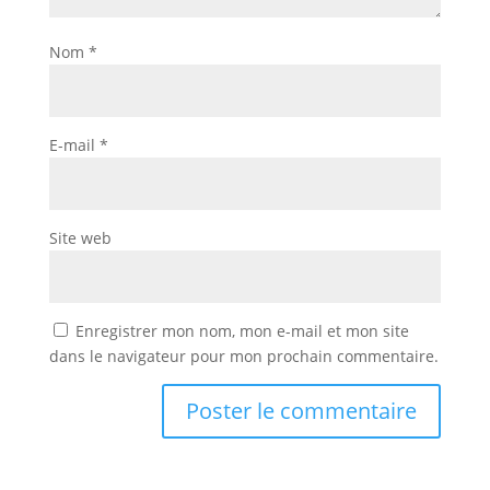
Nom
*
E-mail
*
Site web
Enregistrer mon nom, mon e-mail et mon site
dans le navigateur pour mon prochain commentaire.