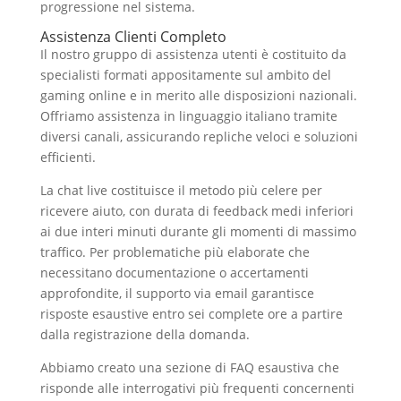
progressione nel sistema.
Assistenza Clienti Completo
Il nostro gruppo di assistenza utenti è costituito da
specialisti formati appositamente sul ambito del
gaming online e in merito alle disposizioni nazionali.
Offriamo assistenza in linguaggio italiano tramite
diversi canali, assicurando repliche veloci e soluzioni
efficienti.
La chat live costituisce il metodo più celere per
ricevere aiuto, con durata di feedback medi inferiori
ai due interi minuti durante gli momenti di massimo
traffico. Per problematiche più elaborate che
necessitano documentazione o accertamenti
approfondite, il supporto via email garantisce
risposte esaustive entro sei complete ore a partire
dalla registrazione della domanda.
Abbiamo creato una sezione di FAQ esaustiva che
risponde alle interrogativi più frequenti concernenti