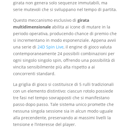
girata non genera solo sequenze immutabili, ma
serie mutevoli che si sviluppano nel tempo di partita.
Questo meccanismo esclusivo di
girata
multidimensionale
abilita ai icone di mutare in la
periodo operativa, producendo chance di premio che
si incrementano in modo esponenziale. Appena avvii
una serie di
24D Spin Live
, il engine di gioco valuta
contemporaneamente 24 possibili combinazioni per
ogni singolo singolo spin, offrendo una possibilità di
vincita sensibilmente più alta rispetto a ai
concorrenti standard.
La griglia di gioco si costituisce di 5 rulli tradizionali
con un elemento distintivo: ciascun rotolo possiede
tre fasi nel tempo sovrapposti che si manifestano
passo dopo passo. Tale sistema unico promette che
nessuna singola sessione sia in alcun modo uguale
alla precendente, preservando ai massimi livelli la
tensione e l’interesse del player.