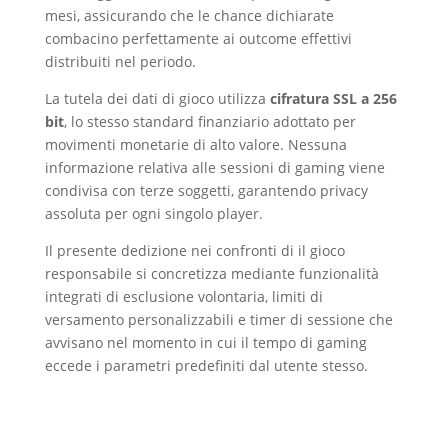
mesi, assicurando che le chance dichiarate
combacino perfettamente ai outcome effettivi
distribuiti nel periodo.
La tutela dei dati di gioco utilizza
cifratura SSL a 256
bit
, lo stesso standard finanziario adottato per
movimenti monetarie di alto valore. Nessuna
informazione relativa alle sessioni di gaming viene
condivisa con terze soggetti, garantendo privacy
assoluta per ogni singolo player.
Il presente dedizione nei confronti di il gioco
responsabile si concretizza mediante funzionalità
integrati di esclusione volontaria, limiti di
versamento personalizzabili e timer di sessione che
avvisano nel momento in cui il tempo di gaming
eccede i parametri predefiniti dal utente stesso.