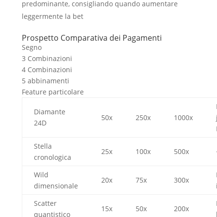
predominante, consigliando quando aumentare
leggermente la bet
Prospetto Comparativa dei Pagamenti
Segno
3 Combinazioni
4 Combinazioni
5 abbinamenti
Feature particolare
Diamante
50x
250x
1000x
24D
Stella
25x
100x
500x
cronologica
Wild
20x
75x
300x
dimensionale
Scatter
15x
50x
200x
quantistico