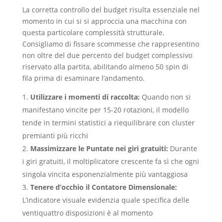
La corretta controllo del budget risulta essenziale nel
momento in cui si si approccia una macchina con
questa particolare complessità strutturale.
Consigliamo di fissare scommesse che rappresentino
non oltre del due percento del budget complessivo
riservato alla partita, abilitando almeno 50 spin di
fila prima di esaminare l’andamento.
Utilizzare i momenti di raccolta:
Quando non si
manifestano vincite per 15-20 rotazioni, il modello
tende in termini statistici a riequilibrare con cluster
premianti più ricchi
Massimizzare le Puntate nei giri gratuiti:
Durante
i giri gratuiti, il moltiplicatore crescente fa sì che ogni
singola vincita esponenzialmente più vantaggiosa
Tenere d’occhio il Contatore Dimensionale:
L’indicatore visuale evidenzia quale specifica delle
ventiquattro disposizioni è al momento