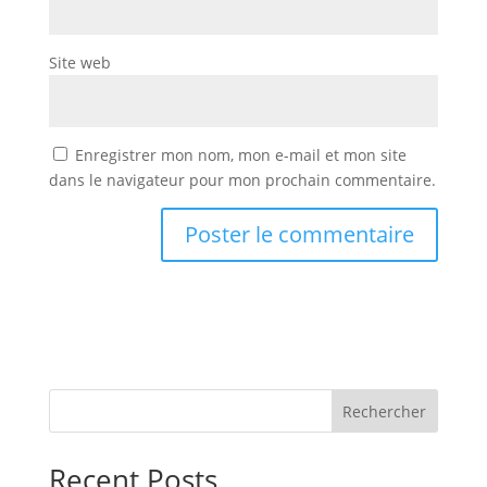
Site web
Enregistrer mon nom, mon e-mail et mon site
dans le navigateur pour mon prochain commentaire.
Rechercher
Recent Posts