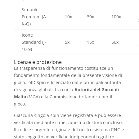
Simboli
Premium (A-
10x
30x
100x
K-Q)
Icone
Standard (J-
5x
15x
50x
10-9)
Licenze e protezione
La trasparenza di funzionamento costituisce un
fondamento fondamentale della presente visione di
gioco. 24D Spin è licenziato dalle principali autorità
di vigilanza globali, tra cui la
Autorità del Gioco di
Malta
(MGA) e la Commissione britannica per il
gioco.
Ciascuna singola spin viene registrata e può essere
verificata mediante il meccanismo di storico incluso.
Il codice sorgente originale del nostro sistema RNG è
stato soggetto ad verifiche indipendenti ogni tre