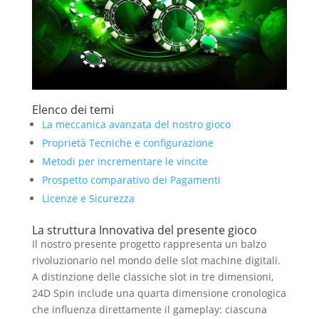
Elenco dei temi
La meccanica avanzata del nostro gioco
Proprietà Tecniche e configurazione
Metodi per incrementare le vincite
Prospetto comparativo dei Pagamenti
Licenze e Sicurezza
La struttura Innovativa del presente gioco
Il nostro presente progetto rappresenta un balzo
rivoluzionario nel mondo delle slot machine digitali.
A distinzione delle classiche slot in tre dimensioni,
24D Spin include una quarta dimensione cronologica
che influenza direttamente il gameplay: ciascuna