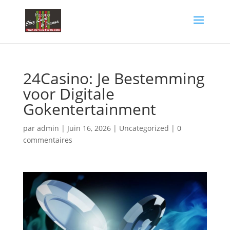
24Casino: Je Bestemming
voor Digitale
Gokentertainment
par
admin
|
Juin 16, 2026
|
Uncategorized
|
0
commentaires