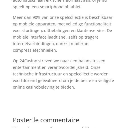
automatisch aan elk schermformaat aan, of je nu
speelt op een smartphone of tablet.
Meer dan 90% van onze spelcollectie is beschikbaar
op mobiele apparaten, met volledige functionaliteit
voor stortingen, uitbetalingen en klantenservice. De
mobiele interface laadt snel, zelfs op tragere
internetverbindingen, dankzij moderne
compressietechnieken.
Op 24Casino streven we naar een balans tussen
entertainment en verantwoordelijkheid. Onze
technische infrastructuur en spelcollectie worden
voortdurend geëvalueerd om je de beste en veiligste
online casinobeleving te bieden.
Poster le commentaire