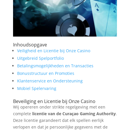
Inhoudsopgave
Veiligheid en Licentie bij Onze Casino
Uitgebreid Spelportfolio
Betalingsmogelijkheden en Transacties
Bonusstructuur en Promoties
Klantenservice en Ondersteuning
Mobiel Spelervaring
Beveiliging en Licentie bij Onze Casino
Wij opereren onder strikte regelgeving met een
complete
licentie van de Curaçao Gaming Authority
.
Deze licentie garandeert dat elk spellen eerlijk
verlopen en dat je persoonlijke gegevens met de