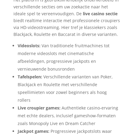
verschillende secties om uw zoekactie naar het
ideale spel te vereenvoudigen. De
live casino sectie
biedt realtime interactie met professionele croupiers
via HD-videostreaming. Hier tref je klassiekers zoals
Blackjack, Roulette en Baccarat in diverse varianten.
Videoslots:
Van traditionele fruitmachines tot
moderne videoslots met cinematische
afbeeldingen, progressieve jackpots en
vernieuwende bonusronden
Tafelspelen:
Verschillende varianten van Poker,
Blackjack en Roulette met verschillende
speellimieten voor zowel beginners als hoog
rollers
Live croupier games:
Authentieke casino-ervaring
met echte dealers, inclusief gameshow-formaten
zoals Monopoly Live en Dream Catcher
Jackpot games:
Progressieve jackpotslots waar