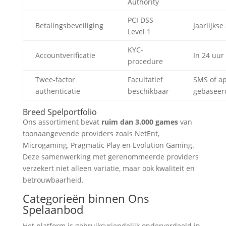
Authority
PCI DSS
Betalingsbeveiliging
Jaarlijkse
Level 1
KYC-
Accountverificatie
In 24 uur
procedure
Twee-factor
Facultatief
SMS of a
authenticatie
beschikbaar
gebaseer
Breed Spelportfolio
Ons assortiment bevat
ruim dan 3.000 games
van
toonaangevende providers zoals NetEnt,
Microgaming, Pragmatic Play en Evolution Gaming.
Deze samenwerking met gerenommeerde providers
verzekert niet alleen variatie, maar ook kwaliteit en
betrouwbaarheid.
Categorieën binnen Ons
Spelaanbod
Het platform is gebruiksvriendelijk onderverdeeld in