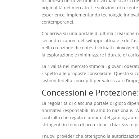
Il contesto dell’divertimento virtuale si arri
originalità nel mercato. Le soluzioni di recen
experience, implementando tecnologie innovativ
contemporanei.
Chi arriva su una portale di ultima creazione ri
secondo i canoni del sviluppo attuale e dell’us
nello creazione di contesti virtuali coinvolgent
la esplorazione e minimizzare i durate di cari
La rivalità nel mercato stimola i giovani operat
rispetto alle proposte consolidate. Questo si co
sistemi fedeltà concepiti per valorizzare l’imp
Concessioni e Protezione: 
La regolarità di ciascuna portale di gioco dipe
normativi responsabili. In ambito nazionale, l
controllo che regola il ambito del gaming auto
stringenti in tema di protezione, chiarezza e pr
I nuovi provider che ottengono la autorizzazion