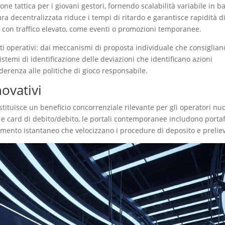
ne tattica per i giovani gestori, fornendo scalabilità variabile in b
ra decentralizzata riduce i tempi di ritardo e garantisce rapidità d
i con traffico elevato, come eventi o promozioni temporanee.
ti operativi: dai meccanismi di proposta individuale che consiglian
sistemi di identificazione delle deviazioni che identificano azioni
derenza alle politiche di gioco responsabile.
ovativi
tituisce un beneficio concorrenziale rilevante per gli operatori nuo
 e card di debito/debito, le portali contemporanee includono portaf
agamento istantaneo che velocizzano i procedure di deposito e prelie