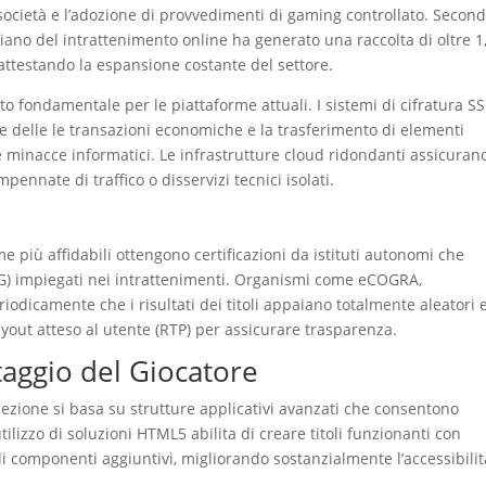
l’società e l’adozione di provvedimenti di gaming controllato. Secon
aliano del intrattenimento online ha generato una raccolta di oltre 1
, attestando la espansione costante del settore.
fondamentale per le piattaforme attuali. I sistemi di cifratura SS
me delle le transazioni economiche e la trasferimento di elementi
e minacce informatici. Le infrastrutture cloud ridondanti assicuran
ennate di traffico o disservizi tecnici isolati.
me più affidabili ottengono certificazioni da istituti autonomi che
NG) impiegati nei intrattenimenti. Organismi come eCOGRA,
iodicamente che i risultati dei titoli appaiano totalmente aleatori 
yout atteso al utente (RTP) per assicurare trasparenza.
taggio del Giocatore
ncezione si basa su strutture applicativi avanzati che consentono
utilizzo di soluzioni HTML5 abilita di creare titoli funzionanti con
i componenti aggiuntivi, migliorando sostanzialmente l’accessibilit