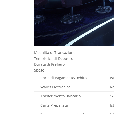
Modalità di Transazione
Tempistica di Deposito
Durata di Prelievo
Spese
Carta di Pagamento/Debito
Is
Wallet Elettronico
R
Trasferimento Bancario
1-
Carta Prepagata
Is