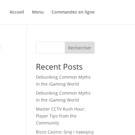
Accueil
Menu
Commandez en ligne
a
Rechercher
Recent Posts
Debunking Common Myths
in the iGaming World
Debunking Common Myths
in the iGaming World
Master CCTV Rush Hour:
Player Tips from the
Community
Bizzo Casino: Graj i nawiązuj