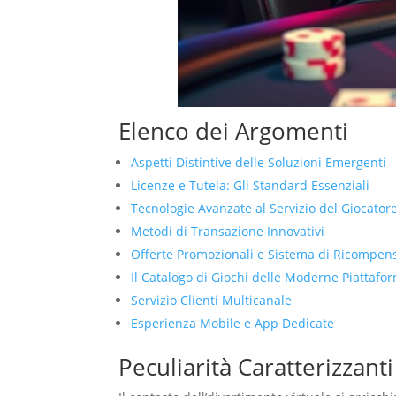
Elenco dei Argomenti
Aspetti Distintive delle Soluzioni Emergenti
Licenze e Tutela: Gli Standard Essenziali
Tecnologie Avanzate al Servizio del Giocator
Metodi di Transazione Innovativi
Offerte Promozionali e Sistema di Ricompen
Il Catalogo di Giochi delle Moderne Piattafo
Servizio Clienti Multicanale
Esperienza Mobile e App Dedicate
Peculiarità Caratterizzant