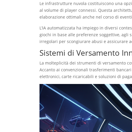
Le infrastrutture nuvola costituiscono una opzio
al volume di player connessi. Questa architettu
elaborazione ottimali anche nel corso di event
L’IA automatizzata ha impiego in diversi contes
giochi in base alle preferenze soggettive, agli 
irregolari per scongiurare abusi e assicurare a
Sistemi di Versamento Inn
La molteplicità dei strumenti di versamento cos
Accanto ai convenzionali trasferimenti bancari
elettronici, carte ricaricabili e soluzioni di p