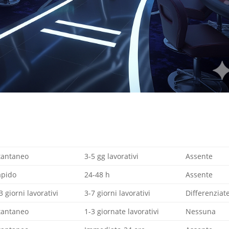
tantaneo
3-5 gg lavorativi
Assente
apido
24-48 h
Assente
3 giorni lavorativi
3-7 giorni lavorativi
Differenziat
tantaneo
1-3 giornate lavorativi
Nessuna