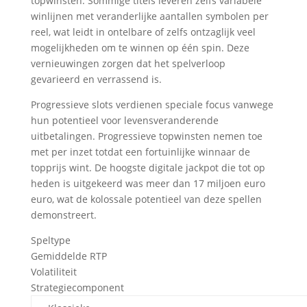
topwinsten. Sommige titels leveren zelfs variabele
winlijnen met veranderlijke aantallen symbolen per
reel, wat leidt in ontelbare of zelfs ontzaglijk veel
mogelijkheden om te winnen op één spin. Deze
vernieuwingen zorgen dat het spelverloop
gevarieerd en verrassend is.
Progressieve slots verdienen speciale focus vanwege
hun potentieel voor levensveranderende
uitbetalingen. Progressieve topwinsten nemen toe
met per inzet totdat een fortuinlijke winnaar de
topprijs wint. De hoogste digitale jackpot die tot op
heden is uitgekeerd was meer dan 17 miljoen euro
euro, wat de kolossale potentieel van deze spellen
demonstreert.
Speltype
Gemiddelde RTP
Volatiliteit
Strategiecomponent