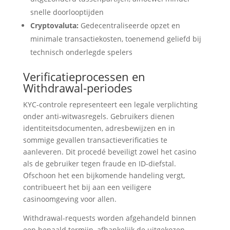
snelle doorlooptijden
Cryptovaluta:
Gedecentraliseerde opzet en
minimale transactiekosten, toenemend geliefd bij
technisch onderlegde spelers
Verificatieprocessen en
Withdrawal-periodes
KYC-controle representeert een legale verplichting
onder anti-witwasregels. Gebruikers dienen
identiteitsdocumenten, adresbewijzen en in
sommige gevallen transactieverificaties te
aanleveren. Dit procedé beveiligt zowel het casino
als de gebruiker tegen fraude en ID-diefstal.
Ofschoon het een bijkomende handeling vergt,
contribueert het bij aan een veiligere
casinoomgeving voor allen.
Withdrawal-requests worden afgehandeld binnen
een bepaald termijn, afhankelijk de uitgekozen