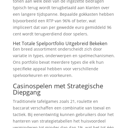
tonen aan welk deel van de ingezette bedragen
typisch terug wordt terugbetaald aan klanten over
een langere tijdspanne. Bepaalde gokkasten hebben
bijvoorbeeld een RTP van 96% of beter, wat
impliceert dat van per gewedde euro gemiddeld 96
cent wordt terugverdiend door spelers.
Het Totale Spelportfolio Uitgebreid Bekeken
Een breed assortiment onderscheidt zich door
variatie in types, onderwerpen en spelmechanismen.
Ons portfolio bevat meerdere types die elk hun
specifieke appeal hebben voor verschillende
spelvoorkeuren en voorkeuren.
Casinospelen met Strategische
Diepgang
Traditionele tafelgames zoals 21, roulette en
baccarat verschaffen een combinatie van toeval en
tactiek. Bij eenentwintig kunnen gebruikers door het
hanteren van strategietabellen het huisvoordeel
verminderen tot minder dan dan 1%, wat het tot één