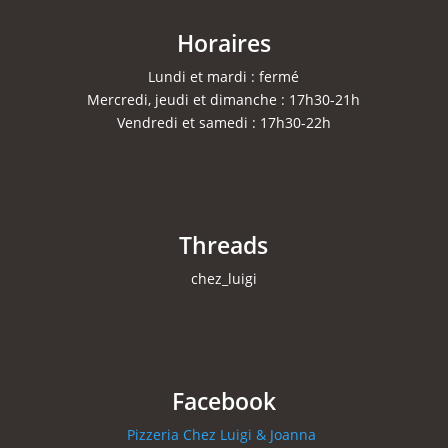
Horaires
Lundi et mardi : fermé
Mercredi, jeudi et dimanche : 17h30-21h
Vendredi et samedi : 17h30-22h
Threads
chez_luigi
Facebook
Pizzeria Chez Luigi & Joanna