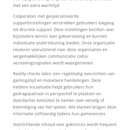
met een extra wachttijd.
Coöperaties met gespecialiseerde
supportinstellingen verstrekken gebruikers toegang
tot discrete support. Deze instellingen bezitten over
bijzondere kennis over gokverslaving en kunnen
individuele ondersteuning bieden. Onze organisatie
routeren vooruitziend naar deze organisaties en
vergemakkelijken communicatie zodra
verslavingssignalen wordt waargenomen.
Reality checks laten zien regelmatig overzichten van
gamingstijd en monetaire handelingen. Deze
heldere visualisatie helpt gebruikers hun
gedragspatroon in perspectief te plaatsen en
doordachte besluiten te nemen over vervolg of
beëindiging van het spelen. Alle klanten krijgen deze
informatie zelfstandig tijdens hun gamesessies.
Voorlichtende inhoud over gokrisico’s wordt frequent