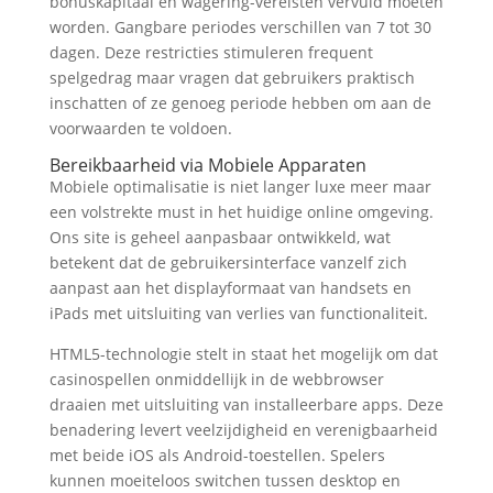
bonuskapitaal en wagering-vereisten vervuld moeten
worden. Gangbare periodes verschillen van 7 tot 30
dagen. Deze restricties stimuleren frequent
spelgedrag maar vragen dat gebruikers praktisch
inschatten of ze genoeg periode hebben om aan de
voorwaarden te voldoen.
Bereikbaarheid via Mobiele Apparaten
Mobiele optimalisatie is niet langer luxe meer maar
een volstrekte must in het huidige online omgeving.
Ons site is geheel aanpasbaar ontwikkeld, wat
betekent dat de gebruikersinterface vanzelf zich
aanpast aan het displayformaat van handsets en
iPads met uitsluiting van verlies van functionaliteit.
HTML5-technologie stelt in staat het mogelijk om dat
casinospellen onmiddellijk in de webbrowser
draaien met uitsluiting van installeerbare apps. Deze
benadering levert veelzijdigheid en verenigbaarheid
met beide iOS als Android-toestellen. Spelers
kunnen moeiteloos switchen tussen desktop en