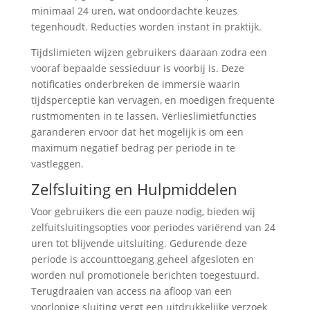
minimaal 24 uren, wat ondoordachte keuzes
tegenhoudt. Reducties worden instant in praktijk.
Tijdslimieten wijzen gebruikers daaraan zodra een
vooraf bepaalde sessieduur is voorbij is. Deze
notificaties onderbreken de immersie waarin
tijdsperceptie kan vervagen, en moedigen frequente
rustmomenten in te lassen. Verlieslimietfuncties
garanderen ervoor dat het mogelijk is om een
maximum negatief bedrag per periode in te
vastleggen.
Zelfsluiting en Hulpmiddelen
Voor gebruikers die een pauze nodig, bieden wij
zelfuitsluitingsopties voor periodes variërend van 24
uren tot blijvende uitsluiting. Gedurende deze
periode is accounttoegang geheel afgesloten en
worden nul promotionele berichten toegestuurd.
Terugdraaien van access na afloop van een
voorlopige sluiting vergt een uitdrukkelijke verzoek