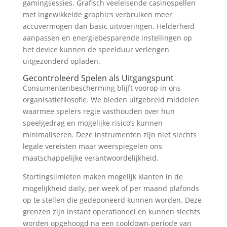
gamingsessies. Grafisch veeleisende casinospellen
met ingewikkelde graphics verbruiken meer
accuvermogen dan basic uitvoeringen. Helderheid
aanpassen en energiebesparende instellingen op
het device kunnen de speelduur verlengen
uitgezonderd opladen.
Gecontroleerd Spelen als Uitgangspunt
Consumentenbescherming blijft voorop in ons
organisatiefilosofie. We bieden uitgebreid middelen
waarmee spelers regie vasthouden over hun
speelgedrag en mogelijke risico’s kunnen
minimaliseren. Deze instrumenten zijn niet slechts
legale vereisten maar weerspiegelen ons
maatschappelijke verantwoordelijkheid.
Stortingslimieten maken mogelijk klanten in de
mogelijkheid daily, per week of per maand plafonds
op te stellen die gedeponeerd kunnen worden. Deze
grenzen zijn instant operationeel en kunnen slechts
worden opgehoogd na een cooldown-periode van