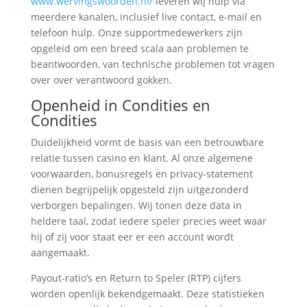
www.wervingswoorden.nl/
leveren wij hulp via
meerdere kanalen, inclusief live contact, e-mail en
telefoon hulp. Onze supportmedewerkers zijn
opgeleid om een breed scala aan problemen te
beantwoorden, van technische problemen tot vragen
over over verantwoord gokken.
Openheid in Condities en
Condities
Duidelijkheid vormt de basis van een betrouwbare
relatie tussen casino en klant. Al onze algemene
voorwaarden, bonusregels en privacy-statement
dienen begrijpelijk opgesteld zijn uitgezonderd
verborgen bepalingen. Wij tonen deze data in
heldere taal, zodat iedere speler precies weet waar
hij of zij voor staat eer er een account wordt
aangemaakt.
Payout-ratio’s en Return to Speler (RTP) cijfers
worden openlijk bekendgemaakt. Deze statistieken